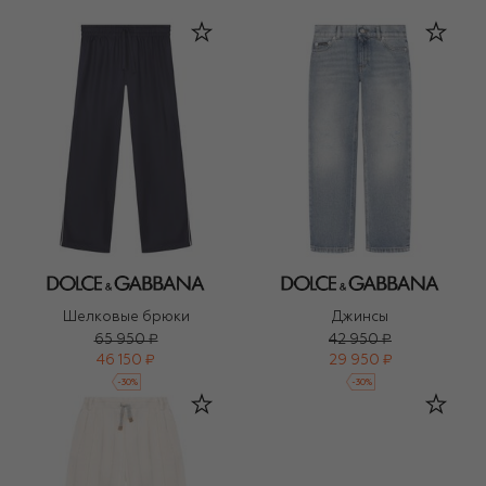
Шелковые брюки
Джинсы
65 950 ₽
42 950 ₽
46 150 ₽
29 950 ₽
-
30
%
-
30
%