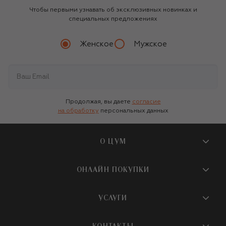
Чтобы первыми узнавать об эксклюзивных новинках и
специальных предложениях
Женское
Мужское
Продолжая, вы даете
согласие
на обработку
персональных данных
О ЦУМ
О магазине
ОНЛАЙН ПОКУПКИ
Новости и события
Вопросы и ответы
УСЛУГИ
Бутики и ПВЗ ЦУМ
Мобильное приложение
Контакты
Шопинг-сервисы