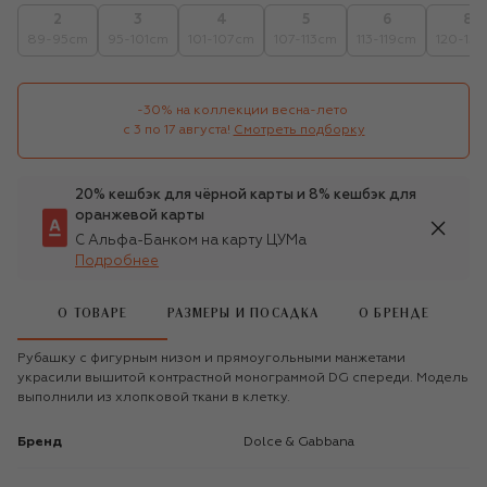
2
3
4
5
6
8
89-95cm
95-101cm
101-107cm
107-113cm
113-119cm
120-131
-30% на коллекции весна-лето 

с 3 по 17 августа!
Смотреть подборку
20% кешбэк для чёрной карты и 8% кешбэк для
оранжевой карты
С Альфа-Банком на карту ЦУМа
Подробнее
О ТОВАРЕ
РАЗМЕРЫ И ПОСАДКА
О БРЕНДЕ
Рубашку с фигурным низом и прямоугольными манжетами
украсили вышитой контрастной монограммой DG спереди. Модель
выполнили из хлопковой ткани в клетку.
Бренд
Dolce & Gabbana