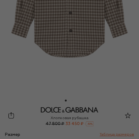
Dolce & Gabbana
Хлопковая рубашка
47 800 ₽
33 450 ₽
-
30
%
Размер
Таблица размеров