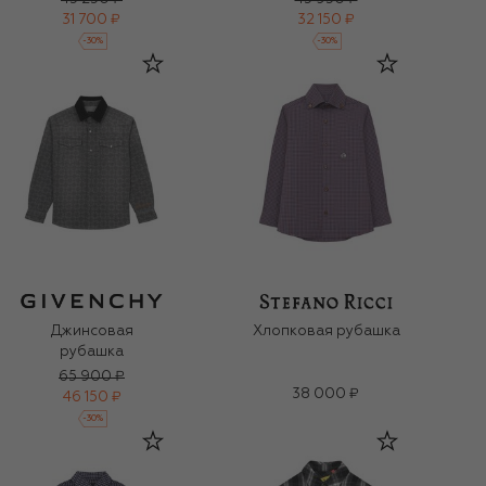
31 700 ₽
32 150 ₽
-
30
%
-
30
%
Джинсовая
Хлопковая рубашка
рубашка
65 900 ₽
38 000 ₽
46 150 ₽
-
30
%