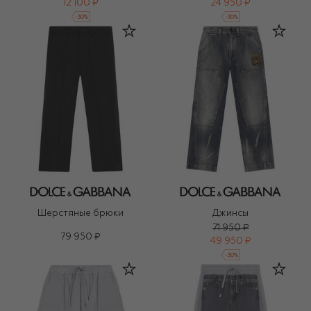
12 100 ₽
24 950 ₽
-
30
%
-
30
%
Шерстяные брюки
Джинсы
71 950 ₽
79 950 ₽
49 950 ₽
-
30
%