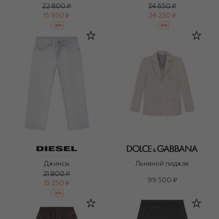
22 800 ₽
34 650 ₽
15 950 ₽
24 250 ₽
-
30
%
-
30
%
Джинсы
Льняной пиджак
21 800 ₽
99 500 ₽
15 250 ₽
-
30
%