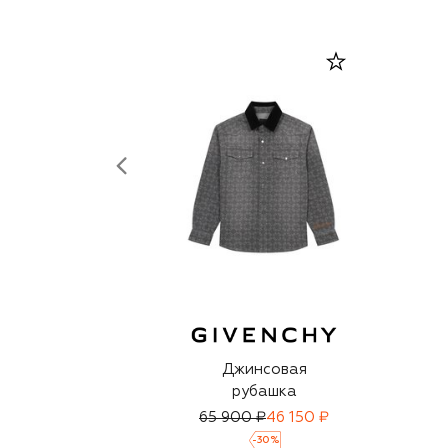
Джинсовая
рубашка
65 900 ₽
46 150 ₽
-
30
%