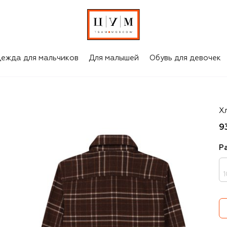
ежда для мальчиков
Для малышей
Обувь для девочек
St
Х
9
Р