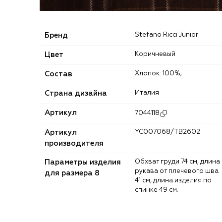
Бренд
Stefano Ricci Junior
Цвет
Коричневый
Состав
Хлопок: 100%;
Страна дизайна
Италия
Артикул
7044118
Артикул
YC007068/TB2602
производителя
Параметры изделия
Обхват груди 74 см, длина
рукава от плечевого шва
для размера 8
41 см, длина изделия по
спинке 49 см.