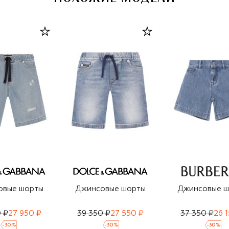
овые шорты
Джинсовые шорты
Джинсовые 
 ₽
27 950 ₽
39 350 ₽
27 550 ₽
37 350 ₽
26 
-
30
%
-
30
%
-
30
%