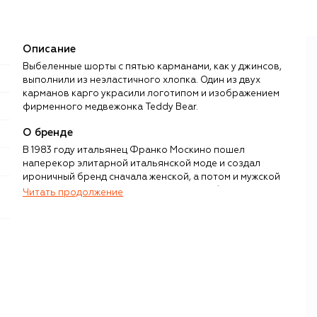
Описание
Выбеленные шорты с пятью карманами, как у джинсов,
выполнили из неэластичного хлопка. Один из двух
карманов карго украсили логотипом и изображением
фирменного медвежонка Teddy Bear.
О бренде
В 1983 году итальянец Франко Москино пошел
наперекор элитарной итальянской моде и создал
ироничный бренд сначала женской, а потом и мужской
одежды, каждая из коллекций которого была
Читать продолжение
своеобразной шпилькой в сторону «серьезных» марок.
Когда у Moschino появилась вторая, более
демократичная линия, дизайнер назвал ее просто —
Cheap and Chic.
Дело Moschino до 2023 года продолжал дизайнер
Джереми Скотт, при котором в коллекции появились
культовые вещи: сумка Teddy Bear с плюшевым мишкой,
кроссовки с крыльями из знаменитой коллаборации с