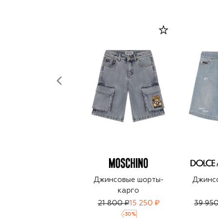
Джинсовые шорты-
Джинс
карго
21 800 ₽
15 250 ₽
39 950
-
30
%