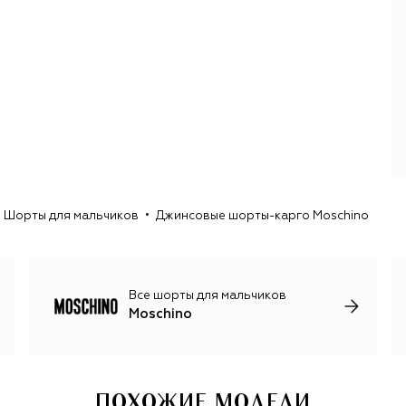
adidas, сумка-косуха Biker Jacket, духи Fresh в виде
средства для мытья стекол. В 2024 году на смену Скотту
пришел Адриан Аппиолаза, десять лет проработавший
дизайн-директором Loewe. Аппиолаза изменил вектор
развития бренда: вместо помпезных шоу выбрал
спокойные показы в минималистичных декорациях,
вместо провокационных и ироничных вещей сделал
ставку на практичную одежду и желанные аксессуары,
например новую флагманскую модель сумок Tie Me.
Кроме того, Аппиолаза вернул в постоянную коллекцию
«облачный» принт 1985 года и смайлики, украшавшие
Шорты для мальчиков
Джинсовые шорты-карго Moschino
ранние работы Франко Москино. Как и основатель
бренда, креативный директор, покинувший пост летом
2026 года, с помощью одежды привлекал внимание к
острым мировым проблемам, например
перепотреблению и загрязнению планеты.
Все шорты для мальчиков
Moschino
ПОХОЖИЕ МОДЕЛИ