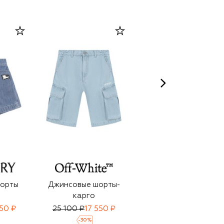
шорты
Джинсовые шорты-
Джинсовые шорты
карго
150 ₽
25 100 ₽
17 550 ₽
37 100 ₽
25 950 ₽
-
30
%
-
30
%