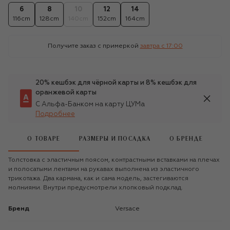
6
8
10
12
14
116cm
128cm
140cm
152cm
164cm
Получите заказ с примеркой
завтра c 17:00
20% кешбэк для чёрной карты и 8% кешбэк для
оранжевой карты
С Альфа-Банком на карту ЦУМа
Подробнее
О ТОВАРЕ
РАЗМЕРЫ И ПОСАДКА
О БРЕНДЕ
Толстовка с эластичным поясом, контрастными вставками на плечах
и полосатыми лентами на рукавах выполнена из эластичного
трикотажа. Два кармана, как и сама модель, застегиваются
молниями. Внутри предусмотрели хлопковый подклад.
Бренд
Versace