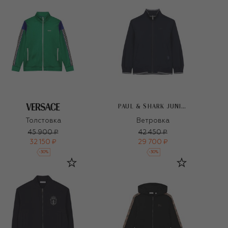
PAUL & SHARK JUNIOR
Ветровка
Толстовка
45 900 ₽
42 450 ₽
32 150 ₽
29 700 ₽
-
30
%
-
30
%