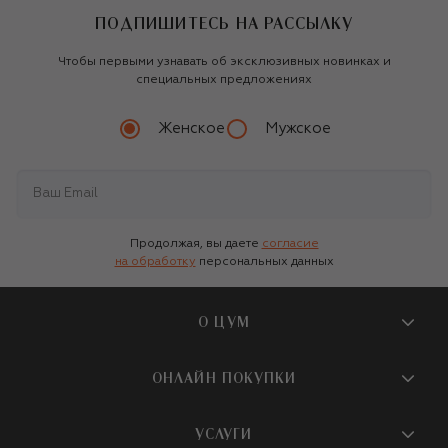
ПОДПИШИТЕСЬ НА РАССЫЛКУ
Чтобы первыми узнавать об эксклюзивных новинках и
специальных предложениях
Женское
Мужское
Продолжая, вы даете
согласие
на обработку
персональных данных
О ЦУМ
О магазине
ОНЛАЙН ПОКУПКИ
Новости и события
Вопросы и ответы
УСЛУГИ
Бутики и ПВЗ ЦУМ