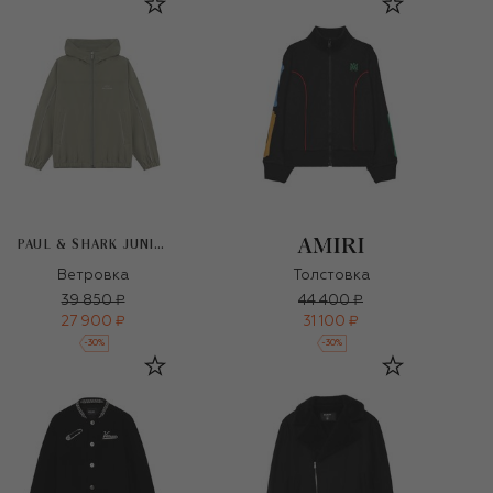
PAUL & SHARK JUNIOR
Ветровка
Толстовка
39 850 ₽
44 400 ₽
27 900 ₽
31 100 ₽
-
30
%
-
30
%