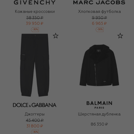
Кожаные кроссовки
Хлопковая футболка
58 350 ₽
9 950 ₽
39 950 ₽
6 965 ₽
-
30
%
-
30
%
Джоггеры
Шерстяная дубленка
45 400 ₽
86 350 ₽
31 800 ₽
-
30
%