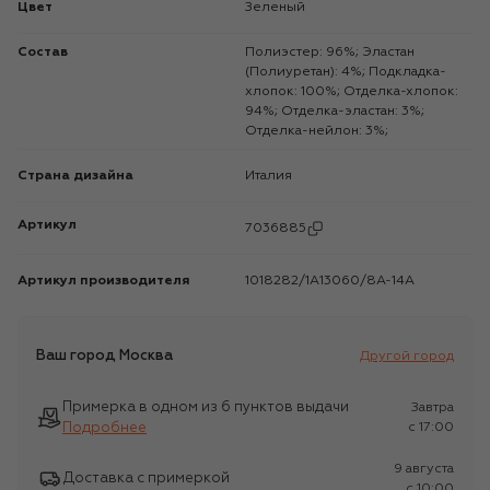
Цвет
Зеленый
Состав
Полиэстер: 96%; Эластан
(Полиуретан): 4%; Подкладка-
хлопок: 100%; Отделка-хлопок:
94%; Отделка-эластан: 3%;
Отделка-нейлон: 3%;
Страна дизайна
Италия
Артикул
7036885
Артикул производителя
1018282/1A13060/8A-14A
Ваш город
Москва
Другой город
Примерка в одном из 6 пунктов выдачи
Завтра
Подробнее
c 17:00
9 августа
Доставка с примеркой
c 10:00