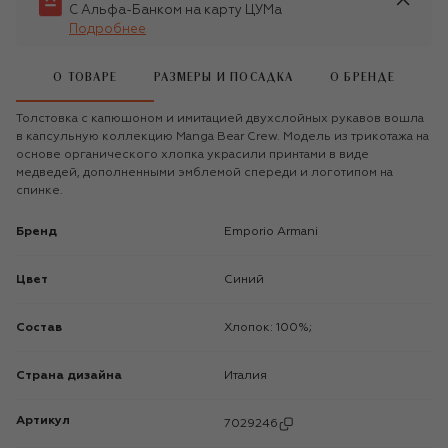
С Альфа-Банком на карту ЦУМа
Подробнее
О ТОВАРЕ
РАЗМЕРЫ И ПОСАДКА
О БРЕНДЕ
Толстовка с капюшоном и имитацией двухслойных рукавов вошла
в капсульную коллекцию Manga Bear Crew. Модель из трикотажа на
основе органического хлопка украсили принтами в виде
медведей, дополненными эмблемой спереди и логотипом на
спинке.
Бренд
Emporio Armani
Цвет
Синий
Состав
Хлопок: 100%;
Страна дизайна
Италия
Артикул
7029246