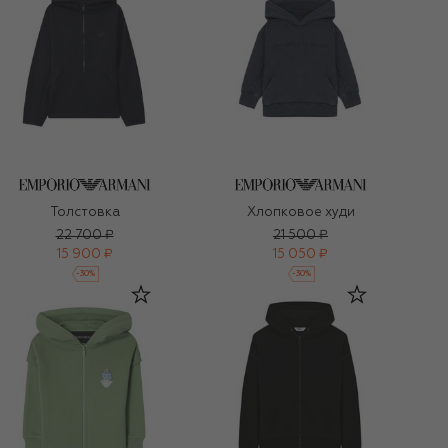
Толстовка
Хлопковое худи
22 700 ₽
21 500 ₽
15 900 ₽
15 050 ₽
-
30
%
-
30
%