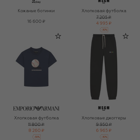
Кожаные ботинки
Хлопковая футболка
7 205 ₽
16 600 ₽
4 995 ₽
-
30
%
Хлопковая футболка
Хлопковые джоггеры
11 800 ₽
9 950 ₽
8 260 ₽
6 965 ₽
-
30
%
-
30
%