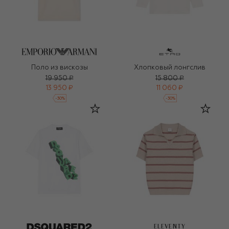
Поло из вискозы
Хлопковый лонгслив
19 950 ₽
15 800 ₽
13 950 ₽
11 060 ₽
-
30
%
-
30
%
ELEVENTY