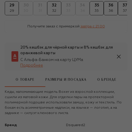
29
30
31
32
33
34
35
36
37
29
30
31
32
33
34
35
36
37
Получите заказ с примеркой
завтра c 21:00
20% кешбэк для чёрной карты и 8% кешбэк для
оранжевой карты
С Альфа-Банком на карту ЦУМа
Подробнее
О ТОВАРЕ
РАЗМЕРЫ И ПОСАДКА
О БРЕНДЕ
Кеды, напоминающие модель Boxer из взрослой коллекции,
сшили из матовой кожи. Для отделки пары на протекторной
полимерной подошве использовали замшу, кожу и текстиль. По
бокам есть асимметричные надписи, на язычке — логотип, а на
заднике — силуэт кленового листа.
Бренд
Dsquared2