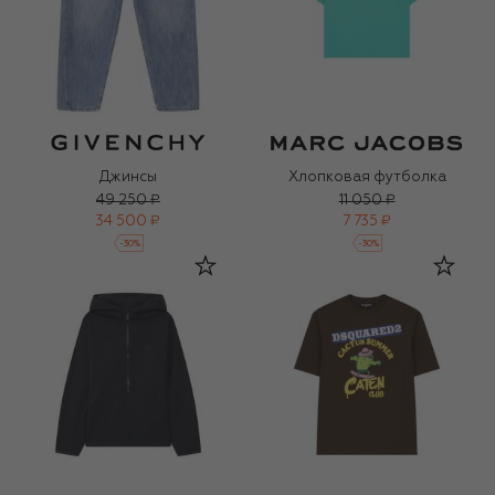
Джинсы
Хлопковая футболка
49 250 ₽
11 050 ₽
34 500 ₽
7 735 ₽
-
30
%
-
30
%