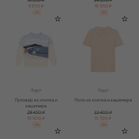
16 650 ₽
24 200 ₽
11 650 ₽
16 950 ₽
-
30
%
-
30
%
Пуловер из хлопка и
Поло из хлопка и кашемира
кашемира
28 450 ₽
22 400 ₽
19 900 ₽
15 700 ₽
-
30
%
-
30
%