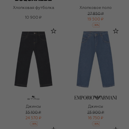
Хлопковая футболка
Хлопковое поло
27 850 ₽
10 900 ₽
19 500 ₽
-
30
%
Джинсы
Джинсы
35 100 ₽
23 900 ₽
24 570 ₽
16 750 ₽
-
30
%
-
30
%