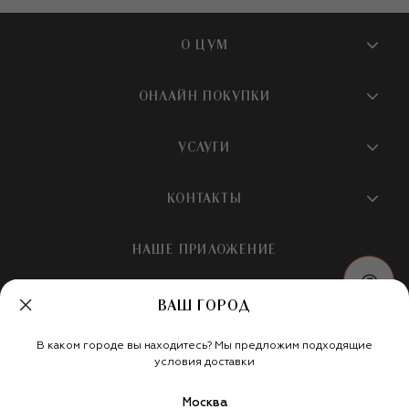
О ЦУМ
О магазине
ОНЛАЙН ПОКУПКИ
Новости и события
Вопросы и ответы
УСЛУГИ
Бутики и ПВЗ ЦУМ
Мобильное приложение
Контакты
Шопинг-сервисы
КОНТАКТЫ
Доставка
Наша история
Шопинг со стилистом ЦУМ
Обмен и возврат
+7 495 933 73 00
Карьера
НАШЕ ПРИЛОЖЕНИЕ
Подарочная карта
Условия продажи
hotline@tsum.ru
ЦУМ медиа
Подарочные карты для бизнеса
Скидка на первый заказ
ВАШ ГОРОД
Карта сайта
Подарочная упаковка
Политика конфиденциальности
Россия
Кафе и рестораны
В каком городе вы находитесь? Мы предложим подходящие
Рекомендательные технологии
Мы в социальных сетях
условия доставки
Салон TSUM BEAUTY
Москва
Такси для клиентов