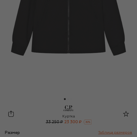
C.P. Company
Куртка
33 250 ₽
23 300 ₽
-
30
%
Размер
Таблица размеров