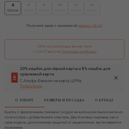
4
6
8
10
12
14
104cm
116cm
128cm
142cm
156cm
170cm
Получите заказ с примеркой
завтра c 14:00
-30% на коллекции весна-лето 

с 3 по 17 августа!
Смотреть подборку
20% кешбэк для чёрной карты и 8% кешбэк для
оранжевой карты
С Альфа-Банком на карту ЦУМа
Подробнее
О ТОВАРЕ
РАЗМЕРЫ И ПОСАДКА
О БРЕНДЕ
Куртку с фирменными линзами Goggle на капюшоне выполнили из
полиэстера с добавлением эластана. Два боковых кармана, как и
сама модель, дополненная защитой от защемления, застегиваются
молниями.