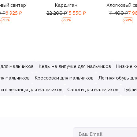
вый свитер
Кардиган
Хлопковый с
0 ₽
6 925 ₽
22 200 ₽
15 550 ₽
11 400 ₽
7 9
-
30
%
-
30
%
-
30
%
 для мальчиков
Кеды на липучке для мальчиков
Низкие к
ля мальчиков
Кроссовки для мальчиков
Летняя обувь дл
 и шлепанцы для мальчиков
Сапоги для мальчиков
Туфли