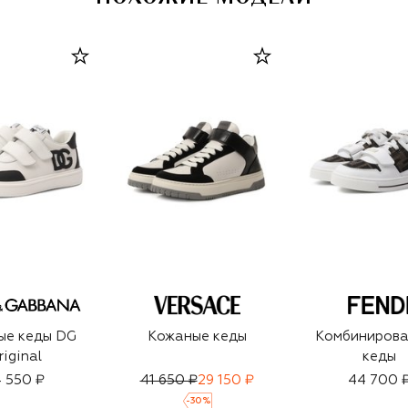
ые кеды DG
Кожаные кеды
Комбиниров
riginal
кеды
 550 ₽
41 650 ₽
29 150 ₽
44 700 
-
30
%