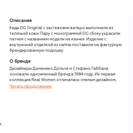
Описание
Кеды DG Original с застежками велкро выполнили из
телячьей кожи. Пару с монограммой DG сбоку украсили
патчем с названием модели на язычке. Изделие с
внутренней отделкой из наппы поставили на фактурную
брендированную подошву.
О бренде
Дизайнеры Доменико Дольче и Стефано Габбана
основали одноименный бренд в 1984 году. Их первая
коллекция Real Women отличалась смелым дизайном,
чувственностью, подчеркнутой женственностью и
Читать продолжение
театральностью. Именно эти черты впоследствии станут
узнаваемым почерком дизайнерского дуэта и сделают
бренд Dolce & Gabbana синонимом итальянской
роскоши и гламура.
Уже более 40 лет в коллекциях своего бренда Дольче и
,
Габбана воспевают культуру и традиции дорогих их
сердцам уголков Италии — от Палермо до Милана.