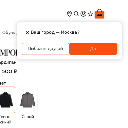
Ваш город —
Москва
?
Обувь для мальчиков
Игрушки
Аксесcуары
Выбрать другой
Да
porio Armani
ардиган
7 500 ₽
вет
Темно-
Серый
синий