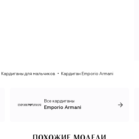
простые силуэты, нейтральные цвета, спокойные принты
и понятные материалы: шерсть, шелк, кашемир, кожа.
Логика новых капсул выстроена таким образом, чтобы
все изделия легко сочетались между собой и
формировали функциональный гардероб на все случаи
жизни. Например, линия одежды включает и базовый
трикотаж, и простые футболки и джинсы, и строгие
брючные костюмы.
Для финальной расстановки акцентов в образе у
бренда есть крайне разнообразный ассортимент
аксессуаров и обуви: головные уборы, кроссовки,
Кардиганы для мальчиков
Кардиган Emporio Armani
повседневные и вечерние туфли, рюкзаки, лаконичные
сумки и часы.
Все кардиганы
Emporio Armani
ПОХОЖИЕ МОДЕЛИ