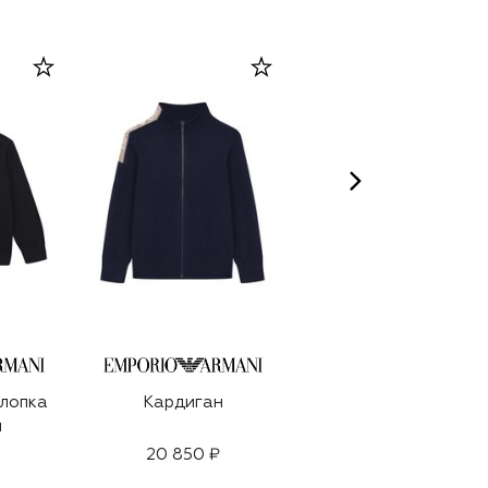
хлопка
Кардиган
Пуховик
и
20 850 ₽
26 350 ₽