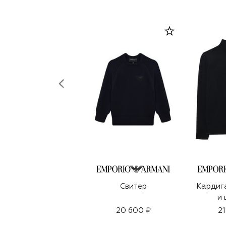
Свитер
Кардига
и 
20 600 ₽
21