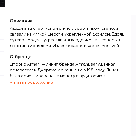
Описание
Кардиган в спортивном стиле с воротником-стойкой
связали из мягкой шерсти, укрепленной акрилом. Вдоль
рукавов модель украсили жаккардовым паттерном из
логотипа и эмблемы. Изделие застегивается молнией.
О бренде
Emporio Armani — линия бренда Armani, запущенная
основателем Джорджо Армани еще в 1981 году. Линия
была ориентирована на молодую аудиторию и
предлагала более доступные интерпретации
Читать продолжение
дизайнерских вещей из основной коллекции. Спустя
более 40 лет неизменными остаются и концепция
Emporio Armani, и логотип в виде орла,
символизирующего свободу, и категории вещей,
выходящих под этим именем: женская и мужская одежда,
обувь, сумки и наручные часы.
Коллекции Emporio Armani традиционно выдержаны вне
трендов и сезонных рамок, а потому в них преобладают