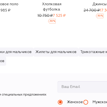
овое поло
Хлопковая
Джинсы
футболка
 985 ₽
24 700 ₽
17 
10 750 ₽
7 525 ₽
-
30
%
-
30
%
ки для мальчиков
Жилеты для мальчиков
Трикотажные 
ков
и специальных предложениях
Женское
Мужско