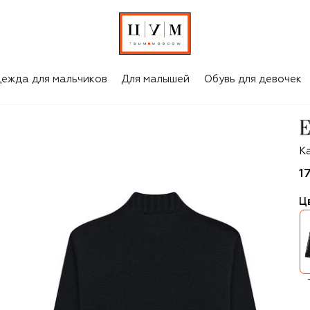
ежда для мальчиков
Для малышей
Обувь для девочек
Em
К
1
Ц