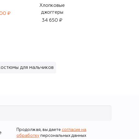
Хлопковые
Хлопковый
джоггеры
лонгслив
300 ₽
34 650 ₽
8 775 ₽
6 145 ₽
-
30
%
костюмы для мальчиков
Продолжая, вы даете
согласие на
е
обработку
персональных данных