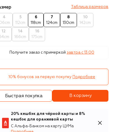
азмер
Таблица размеров
4
5
6
7
8
10
106cm
112cm
118cm
124cm
130cm
142cm
12
14
16
154cm
166cm
175cm
Получите заказ с примеркой
завтра c 13:00
10% бонусов за первую покупку
Подробнее
В корзину
Быстрая покупка
20% кешбэк для чёрной карты и 8%
кешбэк для оранжевой карты
С Альфа-Банком на карту ЦУМа
Подробнее