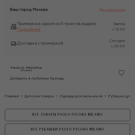
Ваш город
Москва
Другой город
Примерка в одном из 6 пунктов выдачи
Завтра
Подробнее
c 12:00
Сегодня
Доставка с примеркой
c 20:00
Добавить в любимые бренды
Главная
Детские товары
Одежда для мальчиков
Рубашки для 
ВСЕ ТОВАРЫ PAOLO PECORA MILANO
ВСЕ РУБАШКИ PAOLO PECORA MILANO