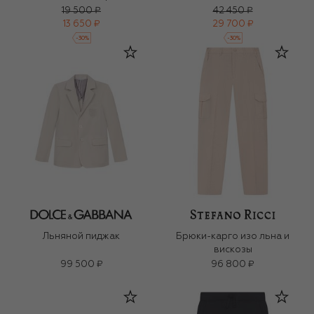
19 500 ₽
42 450 ₽
13 650 ₽
29 700 ₽
-
30
%
-
30
%
Льняной пиджак
Брюки-карго изо льна и
вискозы
99 500 ₽
96 800 ₽