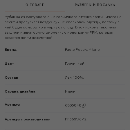
О ТОВАРЕ
РАЗМЕРЫ И ПОСАДКА
Рубашка из фактурного льна горчичного оттенка почти ничего не
весит и пропускает воздух лучше хлопковой одежды, поэтому в
ней будет комфортно в жаркую погоду. В тон яркому текстилю
вышили миниатюрную фирменную монограмму PPM, которая
остается почти незаметной.
Бренд
Paolo Pecora Milano
Цвет
Горчичный
Состав
Лен: 100%;
Страна дизайна
Италия
Артикул
6835848
Артикул производителя
PP3691/6-12