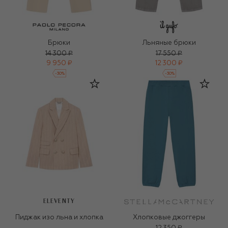
Брюки
Льняные брюки
14 300 ₽
17 550 ₽
9 950 ₽
12 300 ₽
-
30
%
-
30
%
ELEVENTY
Пиджак изо льна и хлопка
Хлопковые джоггеры