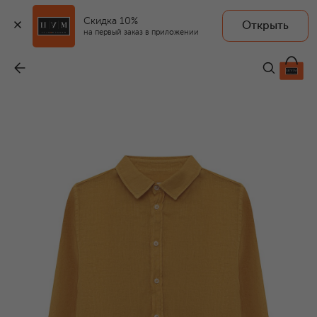
Скидка 10%
Открыть
на первый заказ в приложении
Льняная рубашка
-
8 855 ₽