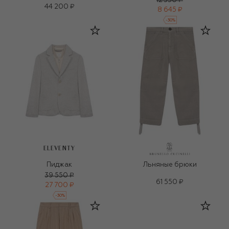
12 350 ₽
44 200 ₽
8 645 ₽
-
30
%
ELEVENTY
Пиджак
Льняные брюки
39 550 ₽
61 550 ₽
27 700 ₽
-
30
%