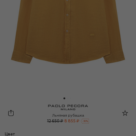
Paolo Pecora Milano
Льняная рубашка
12 650 ₽
8 855 ₽
-
30
%
Цвет