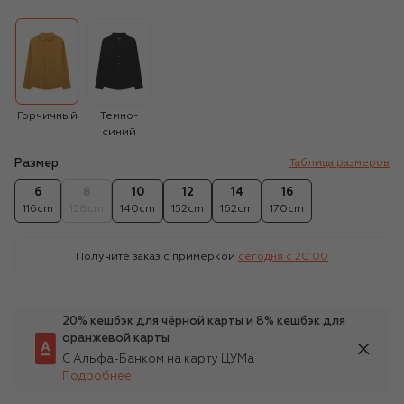
Горчичный
Темно-
синий
Размер
Таблица размеров
6
8
10
12
14
16
116cm
128cm
140cm
152cm
162cm
170cm
Получите заказ с примеркой
сегодня c 20:00
20% кешбэк для чёрной карты и 8% кешбэк для
оранжевой карты
С Альфа-Банком на карту ЦУМа
Подробнее