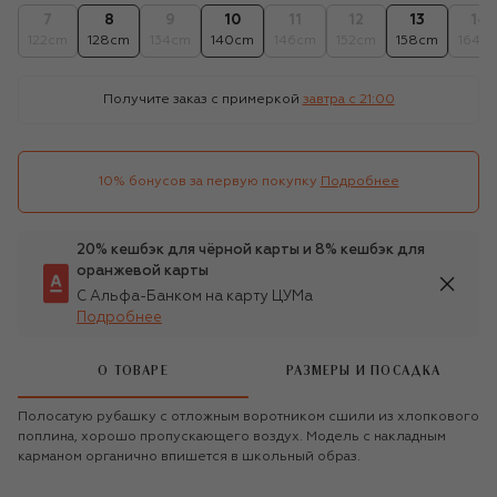
7
8
9
10
11
12
13
14
122cm
128cm
134cm
140cm
146cm
152cm
158cm
164c
Получите заказ с примеркой
завтра c 21:00
10% бонусов за первую покупку
Подробнее
20% кешбэк для чёрной карты и 8% кешбэк для
оранжевой карты
С Альфа-Банком на карту ЦУМа
Подробнее
О ТОВАРЕ
РАЗМЕРЫ И ПОСАДКА
Полосатую рубашку с отложным воротником сшили из хлопкового
поплина, хорошо пропускающего воздух. Модель с накладным
карманом органично впишется в школьный образ.