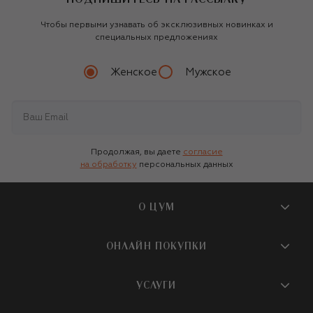
Чтобы первыми узнавать об эксклюзивных новинках и
специальных предложениях
Женское
Мужское
Продолжая, вы даете
согласие
на обработку
персональных данных
О ЦУМ
О магазине
ОНЛАЙН ПОКУПКИ
Новости и события
Вопросы и ответы
УСЛУГИ
Бутики и ПВЗ ЦУМ
Мобильное приложение
Контакты