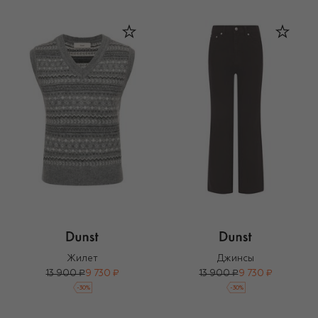
Жилет
Джинсы
13 900 ₽
9 730 ₽
13 900 ₽
9 730 ₽
-
30
%
-
30
%