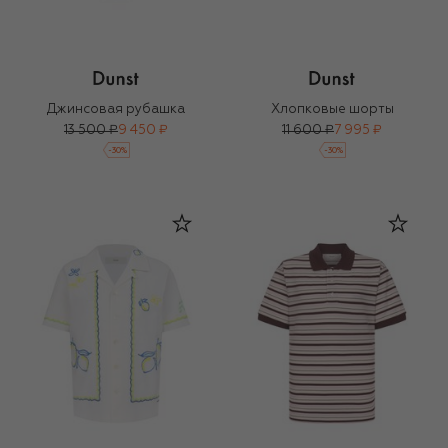
Джинсовая рубашка
Хлопковые шорты
13 500 ₽
9 450 ₽
11 600 ₽
7 995 ₽
-
30
%
-
30
%