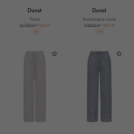
Поло
Хлопковое поло
12 750 ₽
8 925 ₽
11 600 ₽
7 995 ₽
-
30
%
-
30
%