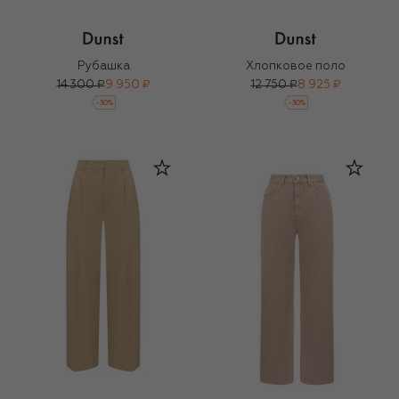
Рубашка
Хлопковое поло
14 300 ₽
9 950 ₽
12 750 ₽
8 925 ₽
-
30
%
-
30
%