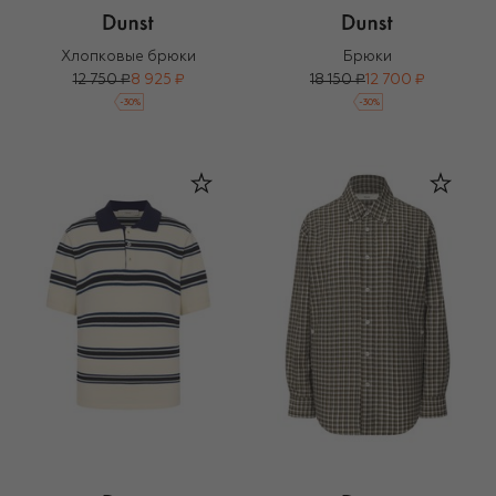
Хлопковые брюки
Брюки
12 750 ₽
8 925 ₽
18 150 ₽
12 700 ₽
-
30
%
-
30
%