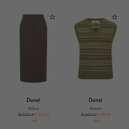
Юбка
Жилет
18 900 ₽
13 250 ₽
13 900 ₽
9 730 ₽
-
30
%
-
30
%