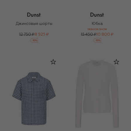
Джинсовые шорты
Юбка
FASHION SHOW
12 750 ₽
8 925 ₽
15 450 ₽
10 800 ₽
-
30
%
-
30
%