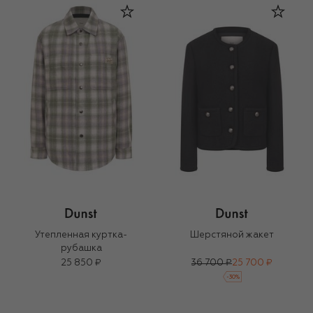
Утепленная куртка-
Шерстяной жакет
рубашка
25 850 ₽
36 700 ₽
25 700 ₽
-
30
%