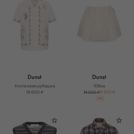
Хлопковая рубашка
Юбка
19 600 ₽
14 650 ₽
9 950 ₽
-
30
%