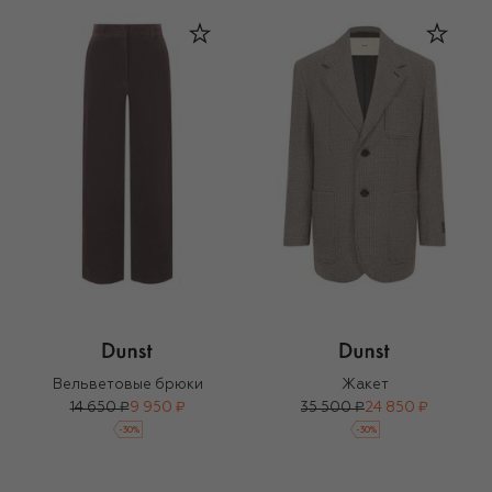
Вельветовые брюки
Жакет
14 650 ₽
9 950 ₽
35 500 ₽
24 850 ₽
-
30
%
-
30
%