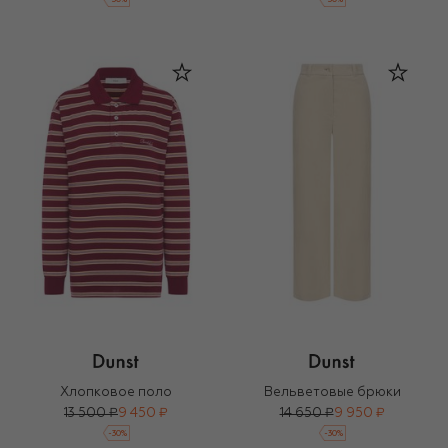
Хлопковое поло
Вельветовые брюки
13 500 ₽
9 450 ₽
14 650 ₽
9 950 ₽
-
30
%
-
30
%