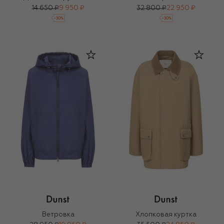
14 650 ₽
9 950 ₽
32 800 ₽
22 950 ₽
-
30
%
-
30
%
Ветровка
Хлопковая куртка