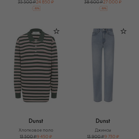
35 500 ₽
24 850 ₽
38 600 ₽
27 000 ₽
-
30
%
-
30
%
Хлопковое поло
Джинсы
13 500 ₽
9 450 ₽
13 900 ₽
9 730 ₽