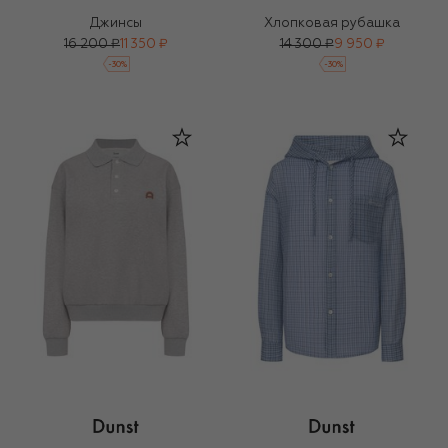
Джинсы
Хлопковая рубашка
16 200 ₽
11 350 ₽
14 300 ₽
9 950 ₽
-
30
%
-
30
%