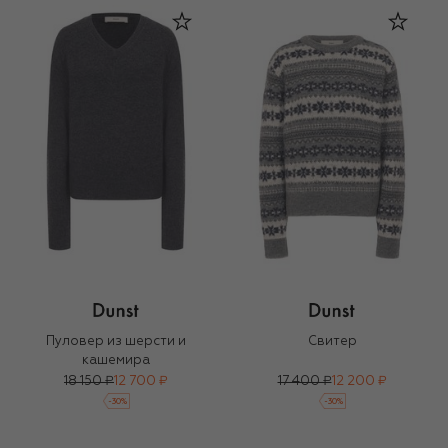
Пуловер из шерсти и
Свитер
кашемира
18 150 ₽
12 700 ₽
17 400 ₽
12 200 ₽
-
30
%
-
30
%