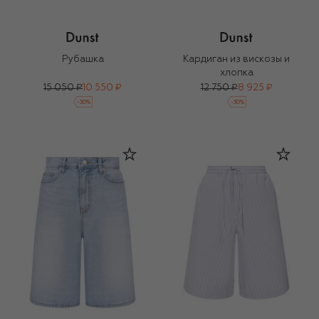
Рубашка
Кардиган из вискозы и
хлопка
15 050 ₽
10 550 ₽
12 750 ₽
8 925 ₽
-
30
%
-
30
%