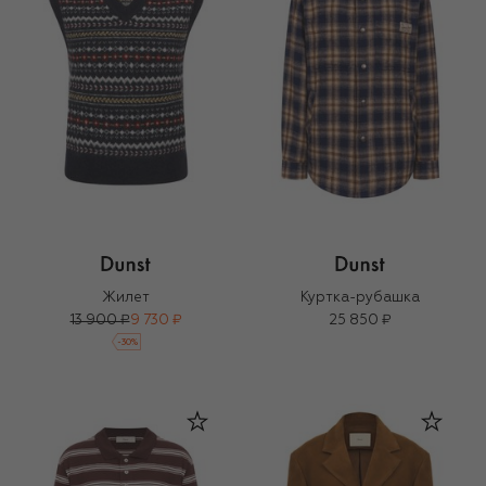
Жилет
Куртка-рубашка
13 900 ₽
9 730 ₽
25 850 ₽
-
30
%