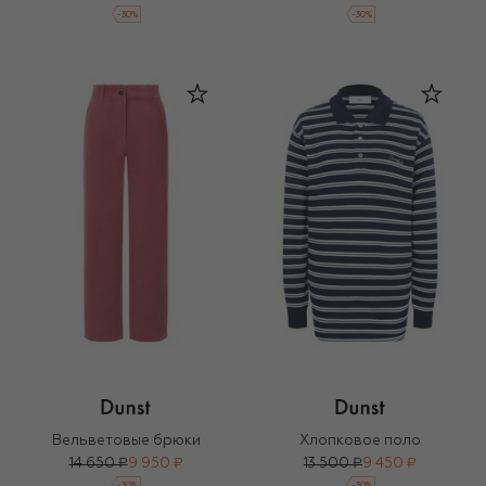
-
30
%
-
30
%
Вельветовые брюки
Хлопковое поло
14 650 ₽
9 950 ₽
13 500 ₽
9 450 ₽
-
30
%
-
30
%