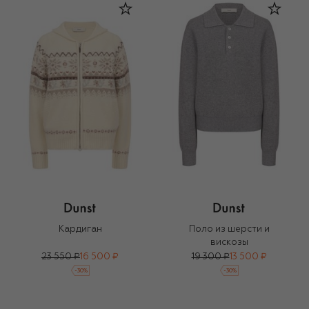
Кардиган
Поло из шерсти и
вискозы
23 550 ₽
16 500 ₽
19 300 ₽
13 500 ₽
-
30
%
-
30
%