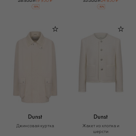
28 950 ₽
19 950 ₽
35 500 ₽
24 850 ₽
-
30
%
-
30
%
Джинсовая куртка
Жакет из хлопка и
шерсти