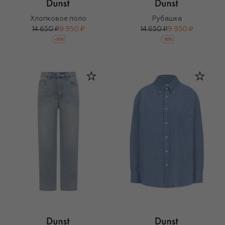
Хлопковое поло
Рубашка
14 650 ₽
9 950 ₽
14 650 ₽
9 950 ₽
-
30
%
-
30
%