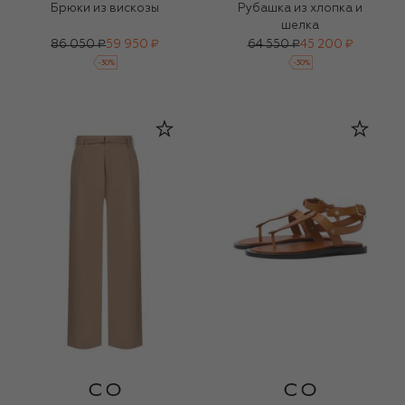
Брюки из вискозы
Рубашка из хлопка и
шелка
86 050 ₽
59 950 ₽
64 550 ₽
45 200 ₽
-
30
%
-
30
%