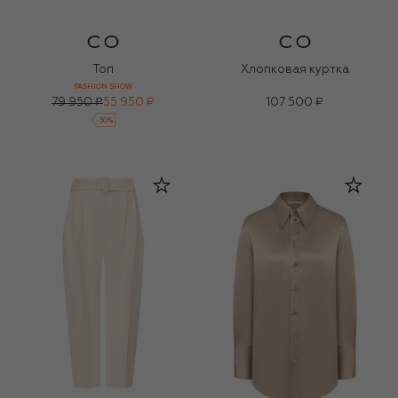
Топ
Хлопковая куртка
FASHION SHOW
79 950 ₽
55 950 ₽
107 500 ₽
-
30
%