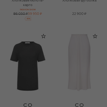
Хлопковые кюлоты-
Хлопковая футболка
карго
FASHION SHOW
86 050 ₽
59 950 ₽
22 900 ₽
-
30
%