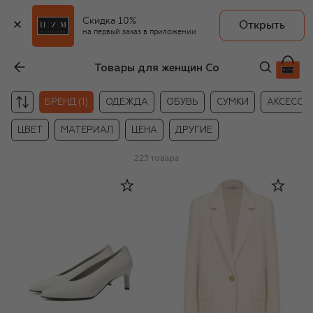
Скидка 10%
Открыть
на первый заказ в приложении
Товары для женщин Co
БРЕНД (1)
ОДЕЖДА
ОБУВЬ
СУМКИ
АКСЕССУ
ЦВЕТ
МАТЕРИАЛ
ЦЕНА
ДРУГИЕ
223
товара