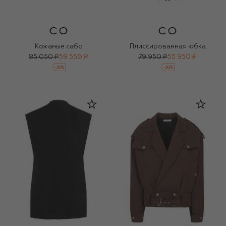
Кожаные сабо
Плиссированная юбка
85 050 ₽
59 550 ₽
79 950 ₽
55 950 ₽
-
30
%
-
30
%