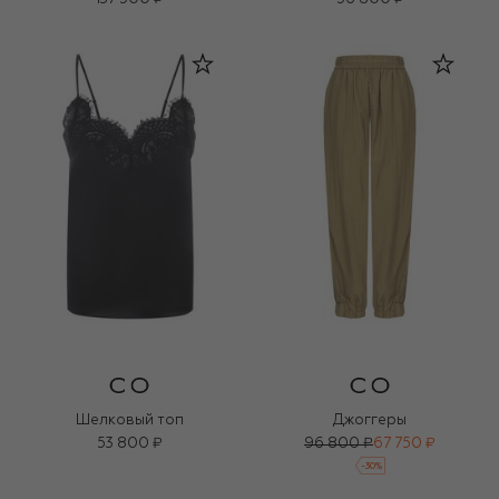
Шелковый топ
Джоггеры
53 800 ₽
96 800 ₽
67 750 ₽
-
30
%