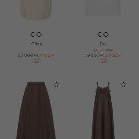
Юбка
Топ
FASHION SHOW
96 800 ₽
67 750 ₽
79 950 ₽
55 950 ₽
-
30
%
-
30
%