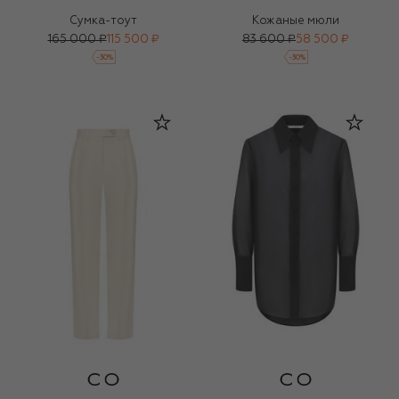
Сумка-тоут
Кожаные мюли
165 000 ₽
115 500 ₽
83 600 ₽
58 500 ₽
-
30
%
-
30
%