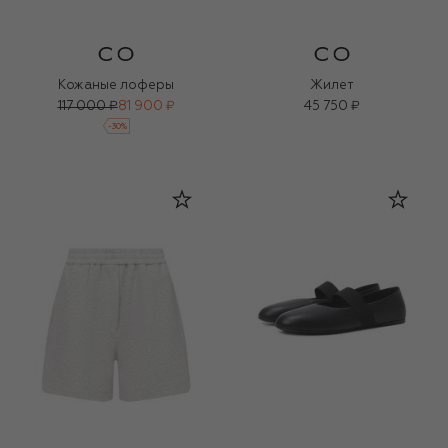
Кожаные лоферы
Жилет
117 000 ₽
81 900 ₽
45 750 ₽
-
30
%