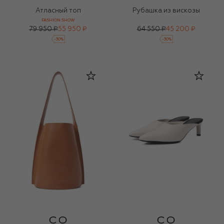
Атласный топ
Рубашка из вискозы
FASHION SHOW
79 950 ₽
55 950 ₽
64 550 ₽
45 200 ₽
-
30
%
-
30
%