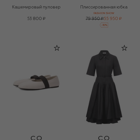
Кашемировый пуловер
Плиссированная юбка
FASHION SHOW
53 800 ₽
79 950 ₽
55 950 ₽
-
30
%