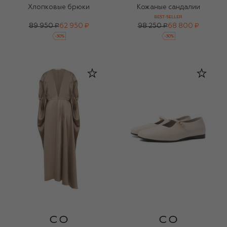
Хлопковые брюки
Кожаные сандалии
BEST-SELLER
89 950 ₽
62 950 ₽
98 250 ₽
68 800 ₽
-
30
%
-
30
%