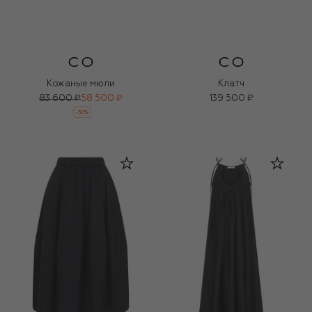
Кожаные мюли
Клатч
83 600 ₽
58 500 ₽
139 500 ₽
-
30
%