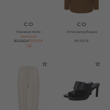
Кожаные мюли
Атласная рубашка
FASHION SHOW
85 050 ₽
59 550 ₽
64 550 ₽
-
30
%