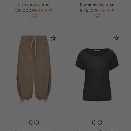
Атласное платье
Кожаные балетки
129 000 ₽
89 950 ₽
92 650 ₽
64 850 ₽
-
30
%
-
30
%