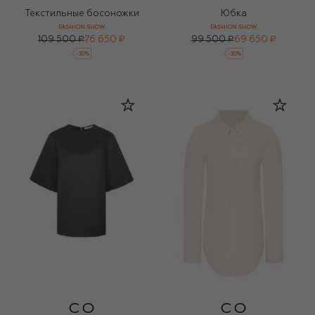
Текстильные босоножки
Юбка
FASHION SHOW
FASHION SHOW
109 500 ₽
76 650 ₽
99 500 ₽
69 650 ₽
-
30
%
-
30
%