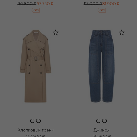
96 800 ₽
67 750 ₽
117 000 ₽
81 900 ₽
-
30
%
-
30
%
Хлопковый тренч
Джинсы
137 500 ₽
56 800 ₽