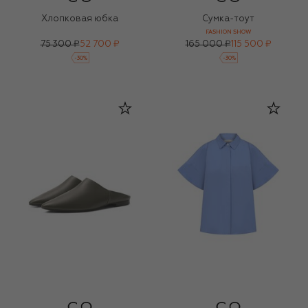
Хлопковая юбка
Сумка-тоут
FASHION SHOW
75 300 ₽
52 700 ₽
165 000 ₽
115 500 ₽
-
30
%
-
30
%