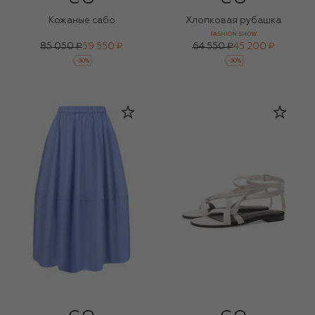
Кожаные сабо
Хлопковая рубашка
FASHION SHOW
85 050 ₽
59 550 ₽
64 550 ₽
45 200 ₽
-
30
%
-
30
%