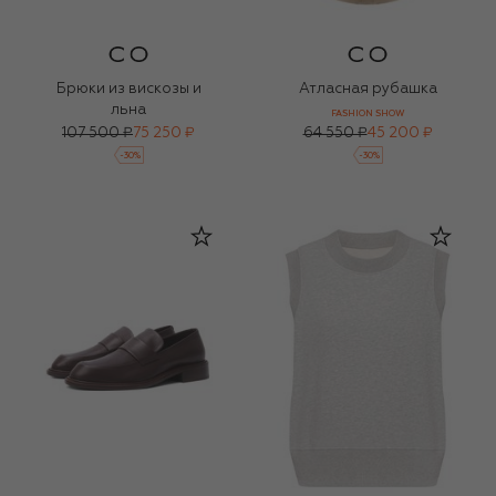
Брюки из вискозы и
Атласная рубашка
льна
FASHION SHOW
107 500 ₽
75 250 ₽
64 550 ₽
45 200 ₽
-
30
%
-
30
%