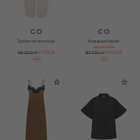
Брюки из вискозы
Кожаные мюли
FASHION SHOW
96 800 ₽
67 750 ₽
85 050 ₽
59 550 ₽
-
30
%
-
30
%