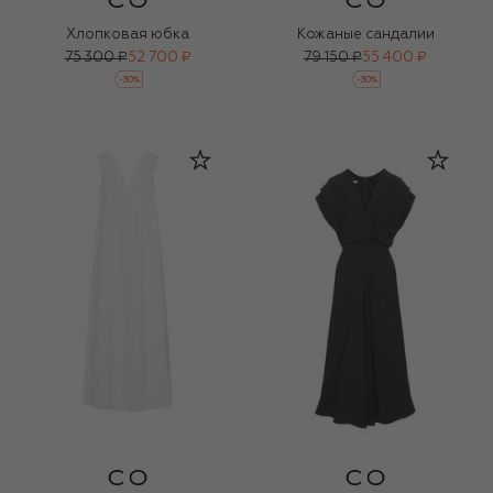
Хлопковая юбка
Кожаные сандалии
75 300 ₽
52 700 ₽
79 150 ₽
55 400 ₽
-
30
%
-
30
%