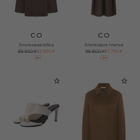
Хлопковая юбка
Хлопковое платье
89 950 ₽
62 950 ₽
96 800 ₽
67 750 ₽
-
30
%
-
30
%