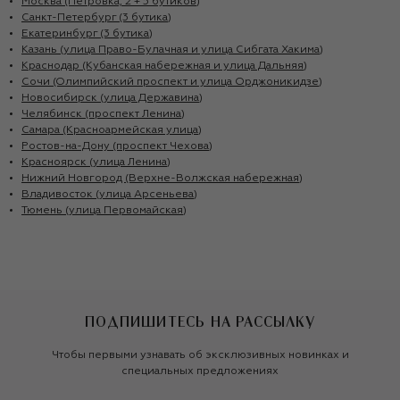
Москва (Петровка, 2 + 5 бутиков)
Санкт-Петербург (3 бутика)
Екатеринбург (3 бутика)
Казань (улица Право-Булачная и улица Сибгата Хакима)
Краснодар (Кубанская набережная и улица Дальняя)
Сочи (Олимпийский проспект и улица Орджоникидзе)
Новосибирск (улица Державина)
Челябинск (проспект Ленина)
Самара (Красноармейская улица)
Ростов-на-Дону (проспект Чехова)
Красноярск (улица Ленина)
Нижний Новгород (Верхне-Волжская набережная)
Владивосток (улица Арсеньева)
Тюмень (улица Первомайская)
ПОДПИШИТЕСЬ НА РАССЫЛКУ
Чтобы первыми узнавать об эксклюзивных новинках и
специальных предложениях