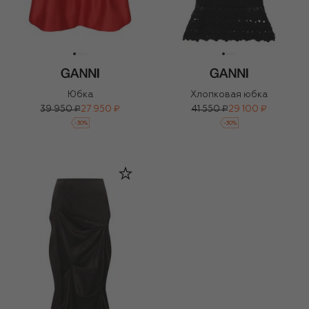
Юбка
Хлопковая юбка
39 950 ₽
27 950 ₽
41 550 ₽
29 100 ₽
-
30
%
-
30
%