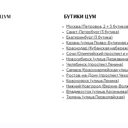
 ЦУМ
БУТИКИ ЦУМ
Москва (Петровка, 2 + 5 бутиков
Санкт-Петербург (3 бутика)
Екатеринбург (3 бутика)
Казань (улица Право-Булачная 
Краснодар (Кубанская набережн
Сочи (Олимпийский проспект и 
Новосибирск (улица Державина
Челябинск (проспект Ленина)
Самара (Красноармейская улиц
Ростов-на-Дону (проспект Чехо
Красноярск (улица Ленина)
Нижний Новгород (Верхне-Вол
Владивосток (улица Арсеньева
Тюмень (улица Первомайская)