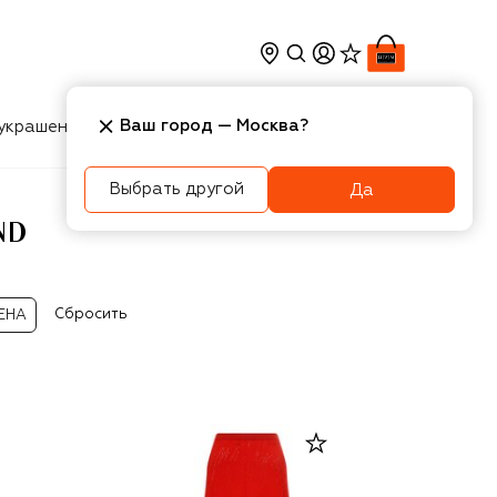
Ваш город —
Москва
?
украшения
Косметика
Интерьер
Новости
Выбрать другой
Да
ND
Сбросить
ЕНА