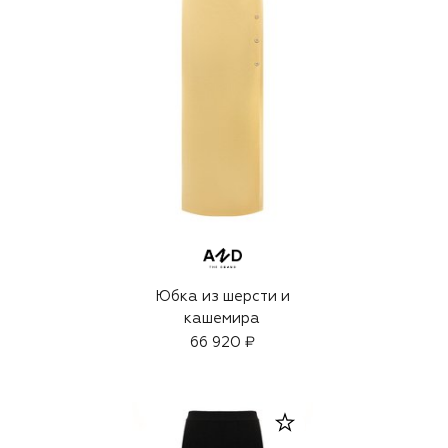
Юбка из шерсти и
кашемира
66 920 ₽