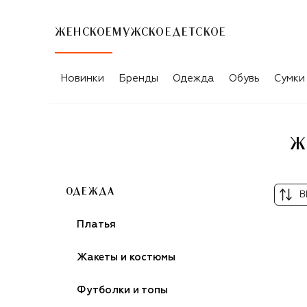
ЖЕНСКОЕ
МУЖСКОЕ
ДЕТСКОЕ
ЖЕНСКИЕ МАКСИ ЮБКИ AND THE BR
Новинки
Бренды
Одежда
Обувь
Сумки
Ж
ОДЕЖДА
В
Платья
Жакеты и костюмы
Футболки и топы