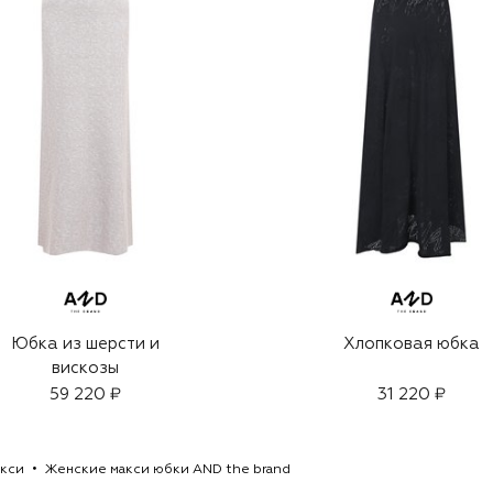
Юбка из шерсти и
Хлопковая юбка
вискозы
59 220 ₽
31 220 ₽
кси
Женские макси юбки AND the brand