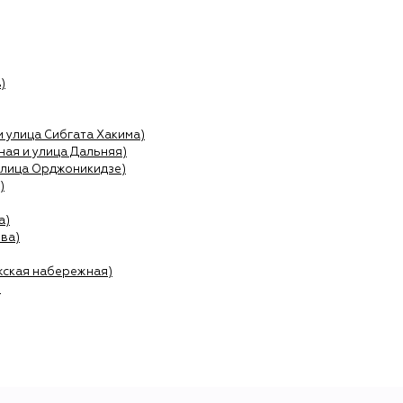
)
и улица Сибгата Хакима)
ая и улица Дальняя)
улица Орджоникидзе)
)
а)
ва)
жская набережная)
)