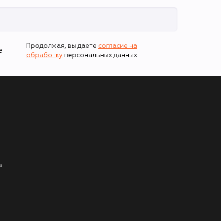
Продолжая, вы даете
согласие на
е
обработку
персональных данных
а