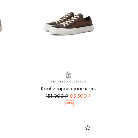
Комбинированные кеды
151 000 ₽
105 500 ₽
-
30
%