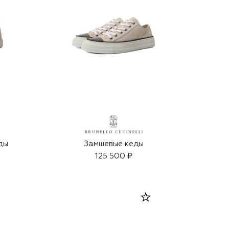
ды
Замшевые кеды
125 500 ₽