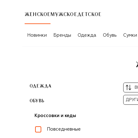
ЖЕНСКОЕ
МУЖСКОЕ
ДЕТСКОЕ
ЖЕНСКИЕ КЕДЫ BRUNELLO CUCINELL
Новинки
Бренды
Одежда
Обувь
Сумки
ОДЕЖДА
В
ДРУГ
ОБУВЬ
Кроссовки и кеды
Повседневные