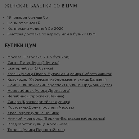
ЖЕНСКИЕ БАЛЕТКИ CO
В ЦУМ
19
товаров
бренда
Co
Цены от
58 450 ₽
Коллекция моделей
Co
2026
Быстрая доставка по адресу или в бутики ЦУМ
БУТИКИ ЦУМ
Москва (Петровка, 2 + 5 бутиков)
Санкт-Петербург (3 бутика)
Екатеринбург (3 бутика)
Казань (улица Право-Булачная и улица Сибгата Хакима)
Краснодар (Кубанская набережная и улица Дальняя)
Сочи (Олимпийский проспект и улица Орджоникидзе)
Новосибирск (улица Державина)
Челябинск (проспект Ленина)
Самара (Красноармейская улица)
Ростов-на-Дону (проспект Чехова)
Красноярск (улица Ленина)
Нижний Новгород (Верхне-Волжская набережная)
Владивосток (улица Арсеньева)
Тюмень (улица Первомайская)