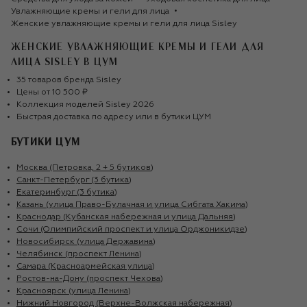
Увлажняющие кремы и гели для лица
Женские увлажняющие кремы и гели для лица Sisley
ЖЕНСКИЕ УВЛАЖНЯЮЩИЕ КРЕМЫ И ГЕЛИ ДЛЯ
ЛИЦА SISLEY
В ЦУМ
35
товаров
бренда
Sisley
Цены от
10 500 ₽
Коллекция моделей
Sisley
2026
Быстрая доставка по адресу или в бутики ЦУМ
БУТИКИ ЦУМ
Москва (Петровка, 2 + 5 бутиков)
Санкт-Петербург (3 бутика)
Екатеринбург (3 бутика)
Казань (улица Право-Булачная и улица Сибгата Хакима)
Краснодар (Кубанская набережная и улица Дальняя)
Сочи (Олимпийский проспект и улица Орджоникидзе)
Новосибирск (улица Державина)
Челябинск (проспект Ленина)
Самара (Красноармейская улица)
Ростов-на-Дону (проспект Чехова)
Красноярск (улица Ленина)
Нижний Новгород (Верхне-Волжская набережная)