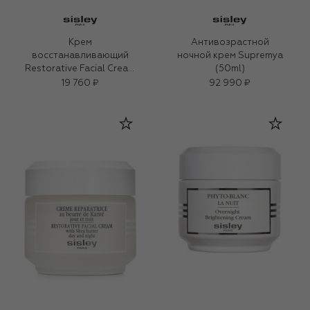
Крем
Антивозрастной
восстанавливающий
ночной крем Supremya
Restorative Facial Cream
(50ml)
(40ml)
19 760 ₽
92 990 ₽