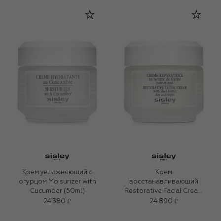
Крем увлажняющий с
Крем
огурцом Moisurizer with
восстанавливающий
Cucumber (50ml)
Restorative Facial Cream
(50ml)
24 380 ₽
24 890 ₽