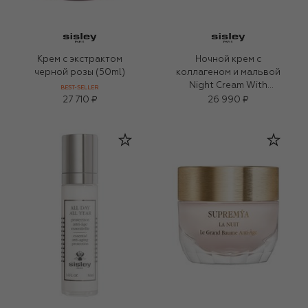
Крем с экстрактом
Ночной крем с
черной розы (50ml)
коллагеном и мальвой
Night Cream With
BEST-SELLER
Collagen and
27 710 ₽
26 990 ₽
Woodmallow (50ml)