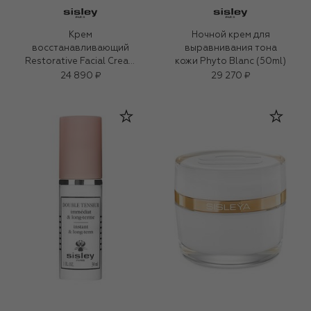
Крем
Ночной крем для
восстанавливающий
выравнивания тона
Restorative Facial Cream
кожи Phyto Blanc (50ml)
(50ml)
24 890 ₽
29 270 ₽