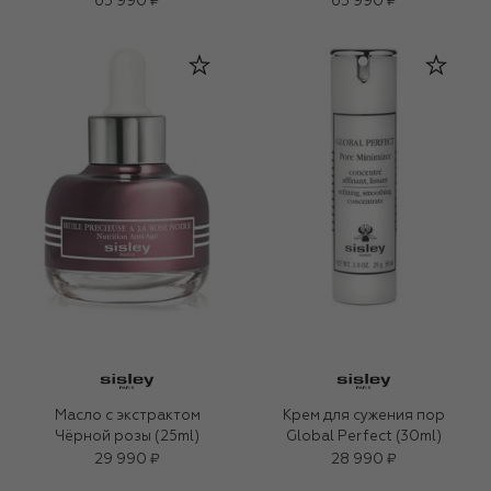
65 990 ₽
65 990 ₽
(50ml)
Масло с экстрактом
Крем для сужения пор
Чёрной розы (25ml)
Global Perfect (30ml)
29 990 ₽
28 990 ₽