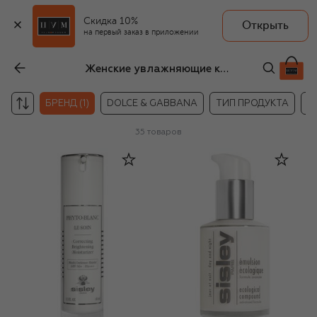
Скидка 10%
Открыть
на первый заказ в приложении
Женские увлажняющие кремы и гели для лица Sisley
БРЕНД (1)
DOLCE & GABBANA
ТИП ПРОДУКТА
Н
35
товаров