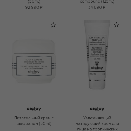
(50ml)
compound (125ml)
92 990 ₽
34 690 ₽
Питательный крем с
Увлажняющий
шафраном (50ml)
матирующий крем для
лица на тропических