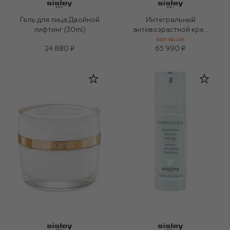
Гель для лица Двойной
Интегральный
лифтинг (30ml)
антивозрастной крем
Sisleya для сухой кожи
BEST-SELLER
24 880 ₽
65 990 ₽
(50ml)