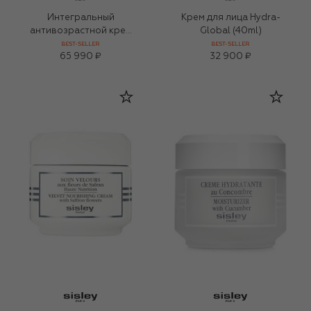
Интегральный
Крем для лица Hydra-
антивозрастной крем
Global (40ml)
Sisleya (50ml)
BEST-SELLER
BEST-SELLER
65 990 ₽
32 900 ₽