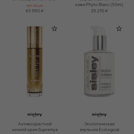
крем Sisleya для
кожи Phyto Blanc (50ml)
BEST-SELLER
комбинированной и
65 990 ₽
29 270 ₽
жирной кожи (50ml)
Антивозрастной
Экологическая
ночной крем Supremya
эмульсия Ecological