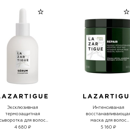
Эксклюзивная
Интенсиваная
термозащитная
восстанавливающа
сыворотка для волос
маска для волос
D'Exception (50ml)
(250ml)
4 680 ₽
5 160 ₽