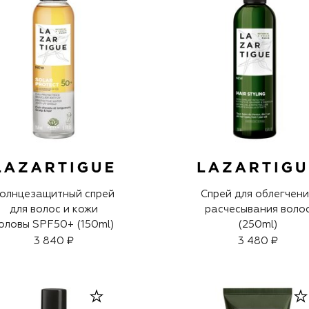
олнцезащитный спрей
Спрей для облегчен
для волос и кожи
расчесывания воло
оловы SPF50+ (150ml)
(250ml)
3 840 ₽
3 480 ₽