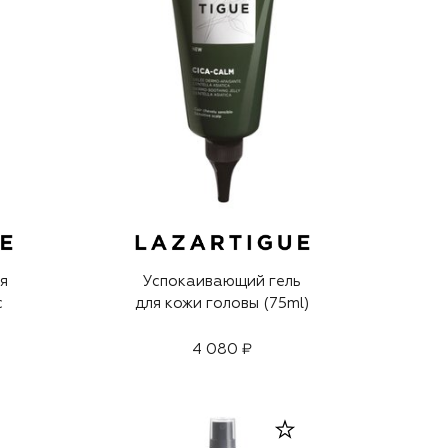
ия
Успокаивающий гель
с
для кожи головы (75ml)
4 080 ₽