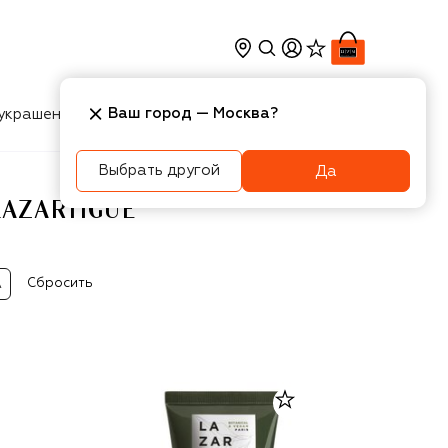
Ваш город —
Москва
?
украшения
Косметика
Интерьер
Новости
Выбрать другой
Да
LAZARTIGUE
Сбросить
А