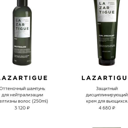
Оттеночный шампунь
Защитный
для нейтрализации
дисциплинирующий
елтизны волос (250ml)
крем для вьющихся
волос Curl Specialis
3 120 ₽
4 680 ₽
(250ml)