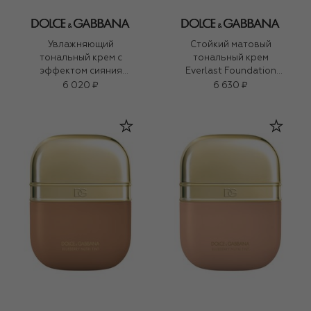
Увлажняющий
Стойкий матовый
тональный крем с
тональный крем
эффектом сияния
Everlast Foundation
Blueberry Nutri-Tint SPF
SPF20 PA+++, оттенок
6 020 ₽
6 630 ₽
20 PA+++, оттенок 16N
09C Light Medium (27ml)
Light Medium (30ml)