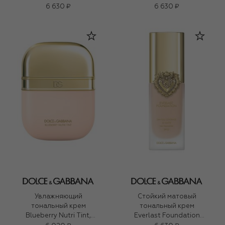
SPF20 PA+++, оттенок
SPF20 PA+++, оттенок
6 630 ₽
6 630 ₽
23W Medium (27ml)
24N Medium (27ml)
Увлажняющий
Стойкий матовый
тональный крем
тональный крем
Blueberry Nutri Tint,
Everlast Foundation