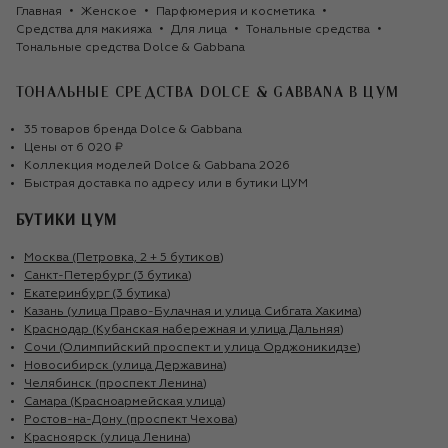
Главная
Женское
Парфюмерия и косметика
Средства для макияжа
Для лица
Тональные средства
Тональные средства Dolce & Gabbana
ТОНАЛЬНЫЕ СРЕДСТВА DOLCE & GABBANA
В ЦУМ
35
товаров
бренда
Dolce & Gabbana
Цены от
6 020 ₽
Коллекция моделей
Dolce & Gabbana
2026
Быстрая доставка по адресу или в бутики ЦУМ
БУТИКИ ЦУМ
Москва (Петровка, 2 + 5 бутиков)
Санкт-Петербург (3 бутика)
Екатеринбург (3 бутика)
Казань (улица Право-Булачная и улица Сибгата Хакима)
Краснодар (Кубанская набережная и улица Дальняя)
Сочи (Олимпийский проспект и улица Орджоникидзе)
Новосибирск (улица Державина)
Челябинск (проспект Ленина)
Самара (Красноармейская улица)
Ростов-на-Дону (проспект Чехова)
Красноярск (улица Ленина)