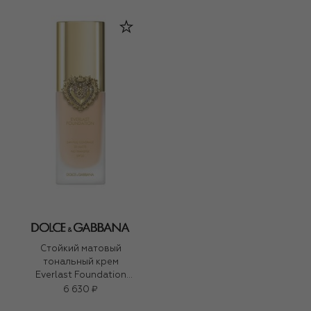
Стойкий матовый
тональный крем
Everlast Foundation
SPF20 PA+++, оттенок
6 630 ₽
06W Light (27ml)