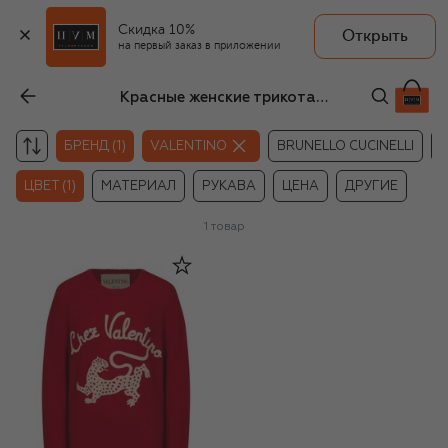
Скидка 10%
Открыть
на первый заказ в приложении
Красные женские трикотажные свитеры Valentino
БРЕНД (1)
VALENTINO
BRUNELLO CUCINELLI
K
ЦВЕТ (1)
МАТЕРИАЛ
РУКАВА
ЦЕНА
ДРУГИЕ
1
товар