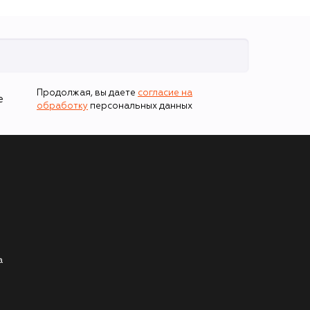
Продолжая, вы даете
согласие на
е
обработку
персональных данных
а