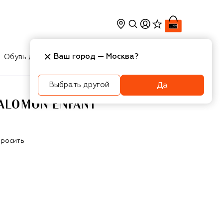
Ваш город —
Москва
?
Обувь для мальчиков
Игрушки
Аксесcуары
Выбрать другой
Да
ALOMON ENFANT
росить