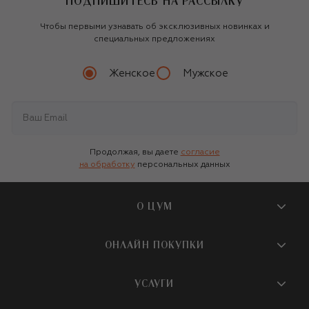
ПОДПИШИТЕСЬ НА РАССЫЛКУ
Чтобы первыми узнавать об эксклюзивных новинках и
специальных предложениях
Женское
Мужское
Продолжая, вы даете
согласие
на обработку
персональных данных
О ЦУМ
О магазине
ОНЛАЙН ПОКУПКИ
Новости и события
Вопросы и ответы
УСЛУГИ
Бутики и ПВЗ ЦУМ
Мобильное приложение
Контакты