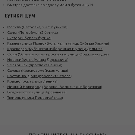
Быстрая доставка по адресу или в бутики ЦУМ
БУТИКИ ЦУМ
Москва (Петровка, 2 + 5 бутиков)
Санкт-Петербург (3 бутика)
Екатеринбург (3 бутика)
Казань (улица Право-Булачная и улица Сибгата Хакима)
Краснодар (Кубанская набережная и улица Дальняя)
Сочи (Олимпийский проспект и улица Орджоникидзе)
Новосибирск (улица Державина)
Челябинск (проспект Ленина)
Самара (Красноармейская улица)
Ростов-на-Дону (проспект Чехова)
Красноярск (улица Ленина)
Нижний Новгород (Верхне-Волжская набережная)
Владивосток (улица Арсеньева)
Тюмень (улица Первомайская)