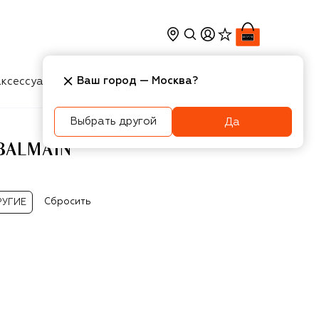
Ваш город —
Москва
?
ксессуары
Косметика
Интерьер
Новости
Выбрать другой
Да
BALMAIN
Сбросить
РУГИЕ