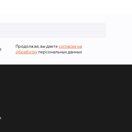
Продолжая, вы даете
согласие на
е
обработку
персональных данных
а