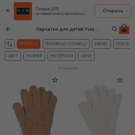
Скидка 10%
Открыть
на первый заказ в приложении
Перчатки для детей Yves Salomon Enfant
БРЕНД (1)
BRUNELLO CUCINELLI
DIESEL
DOLCE &
ЦВЕТ
РАЗМЕР
МАТЕРИАЛ
ЦЕНА
8
товаров