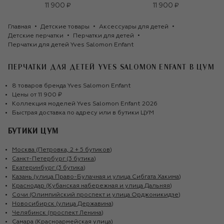
11 900 ₽
11 900 ₽
Главная
Детские товары
Аксессуары для детей
Детские перчатки
Перчатки для детей
Перчатки для детей Yves Salomon Enfant
ПЕРЧАТКИ ДЛЯ ДЕТЕЙ YVES SALOMON ENFANT
В ЦУМ
8
товаров
бренда
Yves Salomon Enfant
Цены от
11 900 ₽
Коллекция моделей
Yves Salomon Enfant
2026
Быстрая доставка по адресу или в бутики ЦУМ
БУТИКИ ЦУМ
Москва (Петровка, 2 + 5 бутиков)
Санкт-Петербург (3 бутика)
Екатеринбург (3 бутика)
Казань (улица Право-Булачная и улица Сибгата Хакима)
Краснодар (Кубанская набережная и улица Дальняя)
Сочи (Олимпийский проспект и улица Орджоникидзе)
Новосибирск (улица Державина)
Челябинск (проспект Ленина)
Самара (Красноармейская улица)