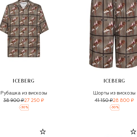
ICEBERG
ICEBERG
Рубашка из вискозы
Шорты из вискозы
38 900 ₽
27 250 ₽
41 150 ₽
28 800 ₽
-
30
%
-
30
%