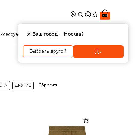
Ваш город —
Москва
?
ксессуары
Косметика
Интерьер
Новости
Выбрать другой
Да
Сбросить
ЕНА
ДРУГИЕ