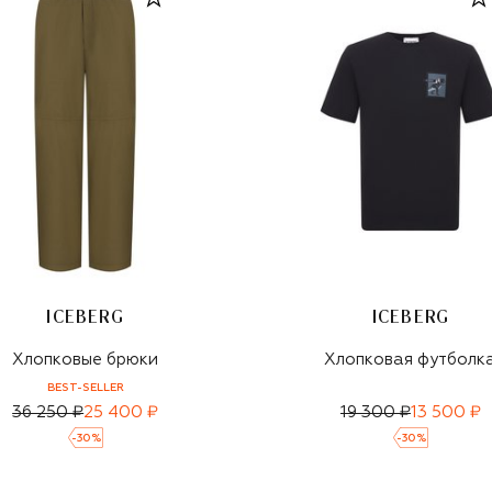
ICEBERG
ICEBERG
Хлопковые брюки
Хлопковая футболк
BEST-SELLER
36 250 ₽
25 400 ₽
19 300 ₽
13 500 ₽
-
30
%
-
30
%