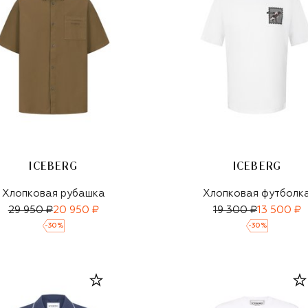
ICEBERG
ICEBERG
Хлопковая рубашка
Хлопковая футболк
29 950 ₽
20 950 ₽
19 300 ₽
13 500 ₽
-
30
%
-
30
%