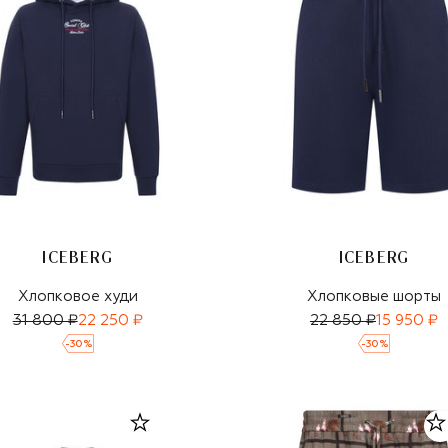
ICEBERG
ICEBERG
Хлопковое худи
Хлопковые шорты
31 800 ₽
22 250 ₽
22 850 ₽
15 950 ₽
-
30
%
-
30
%