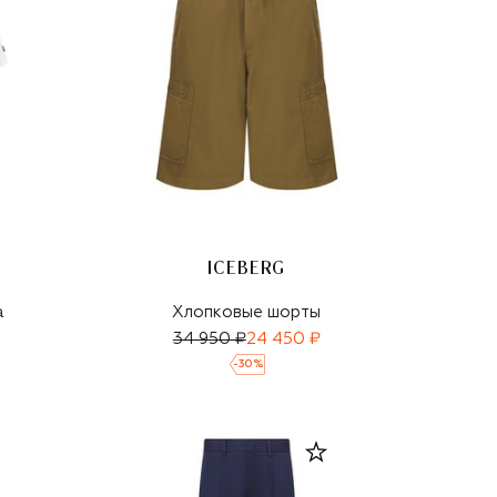
ICEBERG
а
Хлопковые шорты
34 950 ₽
24 450 ₽
-
30
%