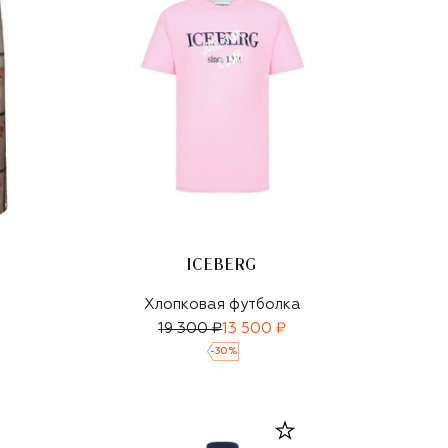
ICEBERG
Хлопковая футболка
19 300 ₽
13 500 ₽
-
30
%