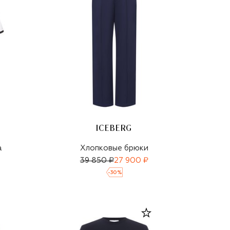
ICEBERG
а
Хлопковые брюки
39 850 ₽
27 900 ₽
-
30
%