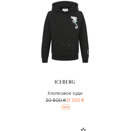
ICEBERG
Хлопковое худи
30 800 ₽
21 550 ₽
-
30
%