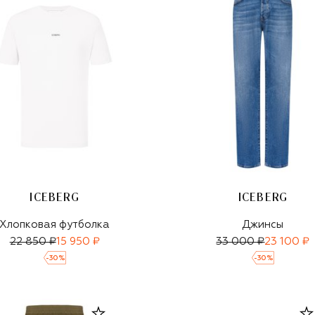
ICEBERG
ICEBERG
Хлопковая футболка
Джинсы
22 850 ₽
15 950 ₽
33 000 ₽
23 100 ₽
-
30
%
-
30
%