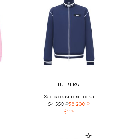
ICEBERG
Хлопковая толстовка
54 550 ₽
38 200 ₽
-
30
%