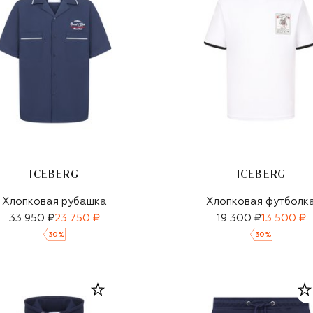
ICEBERG
ICEBERG
Хлопковая рубашка
Хлопковая футболк
33 950 ₽
23 750 ₽
19 300 ₽
13 500 ₽
-
30
%
-
30
%