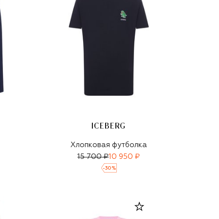
ICEBERG
Хлопковая футболка
15 700 ₽
10 950 ₽
-
30
%