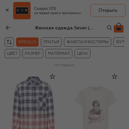
Скидка 10%
Открыть
на первый заказ в приложении
Женская одежда Seven Lab
БРЕНД (1)
ПЛАТЬЯ
ЖАКЕТЫ И КОСТЮМЫ
ФУТБО
ЦВЕТ
РАЗМЕР
МАТЕРИАЛ
ЦЕНА
135
товаров