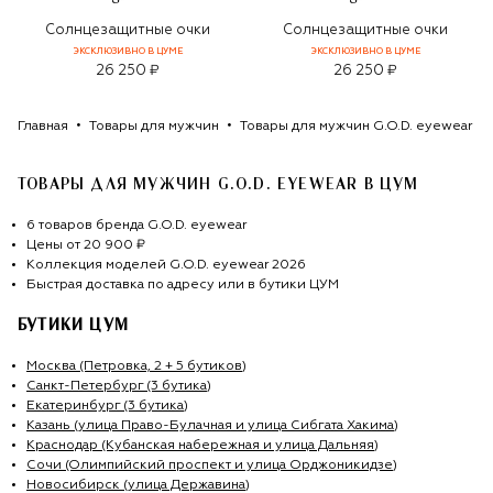
Солнцезащитные очки
Солнцезащитные очки
ЭКСКЛЮЗИВНО В ЦУМЕ
ЭКСКЛЮЗИВНО В ЦУМЕ
26 250 ₽
26 250 ₽
Главная
Товары для мужчин
Товары для мужчин G.O.D. eyewear
ТОВАРЫ ДЛЯ МУЖЧИН G.O.D. EYEWEAR
В ЦУМ
6
товаров
бренда
G.O.D. eyewear
Цены от
20 900 ₽
Коллекция моделей
G.O.D. eyewear
2026
Быстрая доставка по адресу или в бутики ЦУМ
БУТИКИ ЦУМ
Москва (Петровка, 2 + 5 бутиков)
Санкт-Петербург (3 бутика)
Екатеринбург (3 бутика)
Казань (улица Право-Булачная и улица Сибгата Хакима)
Краснодар (Кубанская набережная и улица Дальняя)
Сочи (Олимпийский проспект и улица Орджоникидзе)
Новосибирск (улица Державина)