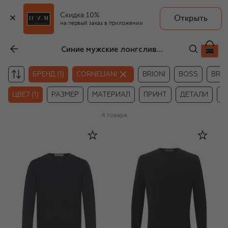
Скидка 10%
Открыть
на первый заказ в приложении
Синие мужские лонгсливы Corneliani
БРЕНД (1)
CORNELIANI
BRIONI
BOSS
BRUN
ЦВЕТ (1)
РАЗМЕР
МАТЕРИАЛ
ПРИНТ
ДЕТАЛИ
Ц
4
товара