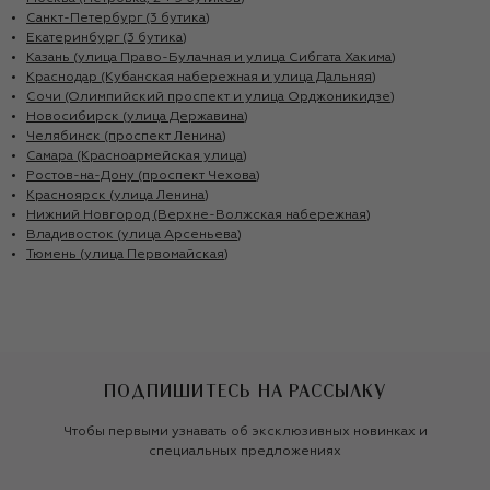
Санкт-Петербург (3 бутика)
Екатеринбург (3 бутика)
Казань (улица Право-Булачная и улица Сибгата Хакима)
Краснодар (Кубанская набережная и улица Дальняя)
Сочи (Олимпийский проспект и улица Орджоникидзе)
Новосибирск (улица Державина)
Челябинск (проспект Ленина)
Самара (Красноармейская улица)
Ростов-на-Дону (проспект Чехова)
Красноярск (улица Ленина)
Нижний Новгород (Верхне-Волжская набережная)
Владивосток (улица Арсеньева)
Тюмень (улица Первомайская)
ПОДПИШИТЕСЬ НА РАССЫЛКУ
Чтобы первыми узнавать об эксклюзивных новинках и
специальных предложениях