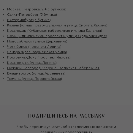
Москва (Петровка, 2 + 5 бутиков)
Санкт-Петербург (3 бутика)
Екатеринбург (3 бутика)
Казань (улица Право-Булачная и улица Сибгата Хакима)
Краснодар (Кубанская набережная и улица Дальняя)
Сочи (Олимпийский проспект и улица Орджоникидзе)
Новосибирск (улица Державина)
Челябинск (проспект Ленина)
Самара (Красноармейская улица)
Ростов-на-Дону (проспект Чехова)
Красноярск (улица Ленина)
Нижний Новгород (Верхне-Волжская набережная)
Владивосток (улица Арсеньева)
Тюмень (улица Первомайская)
ПОДПИШИТЕСЬ НА РАССЫЛКУ
Чтобы первыми узнавать об эксклюзивных новинках и
специальных предложениях