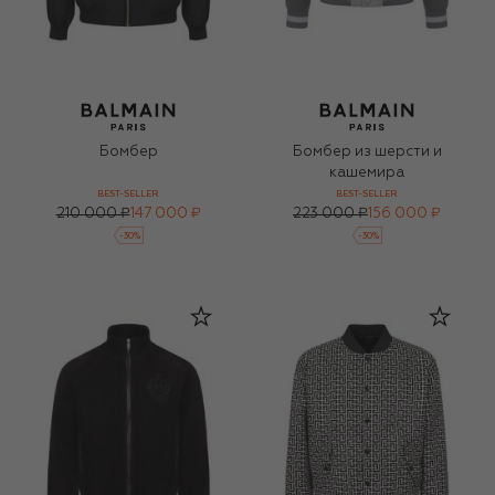
Бомбер
Бомбер из шерсти и
кашемира
BEST-SELLER
BEST-SELLER
210 000 ₽
147 000 ₽
223 000 ₽
156 000 ₽
-
30
%
-
30
%