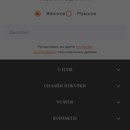
Женское
Мужское
Продолжая, вы даете
согласие
на обработку
персональных данных
О ЦУМ
О магазине
ОНЛАЙН ПОКУПКИ
Новости и события
Вопросы и ответы
УСЛУГИ
Бутики и ПВЗ ЦУМ
Мобильное приложение
Контакты
Шопинг-сервисы
КОНТАКТЫ
Доставка
Наша история
Шопинг со стилистом ЦУМ
Обмен и возврат