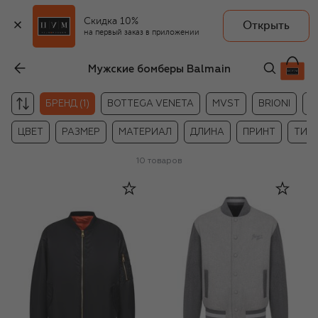
Скидка 10%
Открыть
на первый заказ в приложении
Мужские бомберы Balmain
БРЕНД (1)
BOTTEGA VENETA
MVST
BRIONI
B
ЦВЕТ
РАЗМЕР
МАТЕРИАЛ
ДЛИНА
ПРИНТ
ТИП
10
товаров