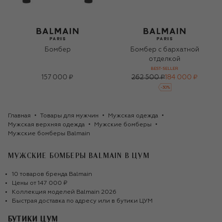
Бомбер
Бомбер с бархатной
отделкой
BEST-SELLER
157 000 ₽
262 500 ₽
184 000 ₽
-
30
%
Главная
Товары для мужчин
Мужская одежда
Мужская верхняя одежда
Мужские бомберы
Мужские бомберы Balmain
МУЖСКИЕ БОМБЕРЫ BALMAIN
В ЦУМ
10
товаров
бренда
Balmain
Цены от
147 000 ₽
Коллекция моделей
Balmain
2026
Быстрая доставка по адресу или в бутики ЦУМ
БУТИКИ ЦУМ