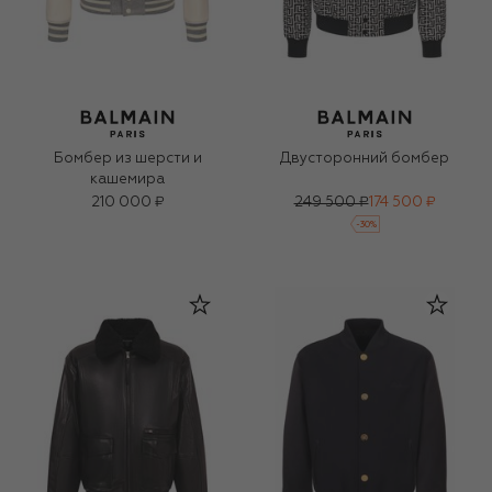
Бомбер из шерсти и
Двусторонний бомбер
кашемира
210 000 ₽
249 500 ₽
174 500 ₽
-
30
%