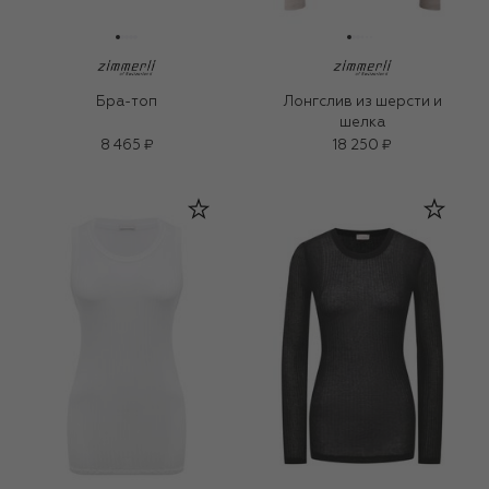
Бра-топ
Лонгслив из шерсти и
шелка
8 465 ₽
18 250 ₽