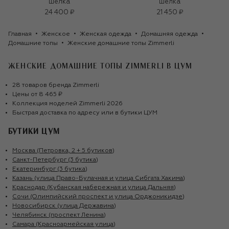
шелка
шелка
24 400 ₽
21 450 ₽
Главная
Женское
Женская одежда
Домашняя одежда
Домашние топы
Женские домашние топы Zimmerli
ЖЕНСКИЕ ДОМАШНИЕ ТОПЫ ZIMMERLI
В ЦУМ
28
товаров
бренда
Zimmerli
Цены от
8 465 ₽
Коллекция моделей
Zimmerli
2026
Быстрая доставка по адресу или в бутики ЦУМ
БУТИКИ ЦУМ
Москва (Петровка, 2 + 5 бутиков)
Санкт-Петербург (3 бутика)
Екатеринбург (3 бутика)
Казань (улица Право-Булачная и улица Сибгата Хакима)
Краснодар (Кубанская набережная и улица Дальняя)
Сочи (Олимпийский проспект и улица Орджоникидзе)
Новосибирск (улица Державина)
Челябинск (проспект Ленина)
Самара (Красноармейская улица)