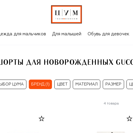
CI
ежда для мальчиков
Для малышей
Обувь для девочек
ШОРТЫ ДЛЯ НОВОРОЖДЕННЫХ GUCC
ЫБОР ЦУМА
БРЕНД (1)
ЦВЕТ
МАТЕРИАЛ
РАЗМЕР
Ц
4
товара