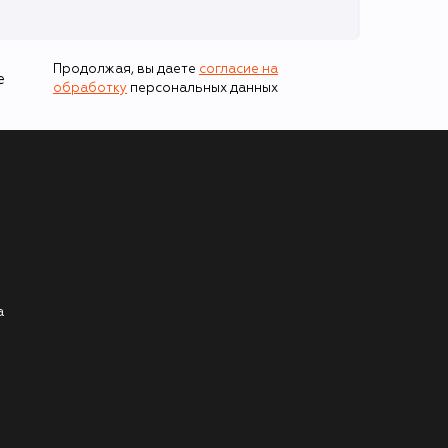
Продолжая, вы даете
согласие на
е
обработку
персональных данных
а