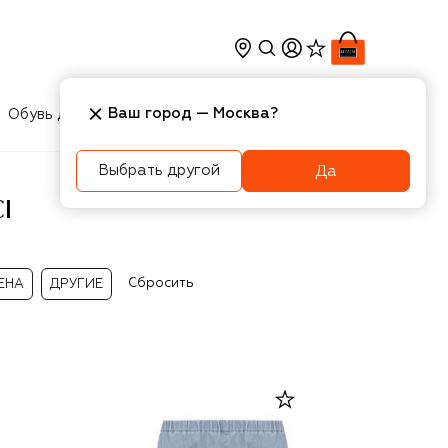
Ваш город —
Москва
?
Обувь для мальчиков
Игрушки
Аксесcуары
Выбрать другой
Да
I
Сбросить
ЕНА
ДРУГИЕ