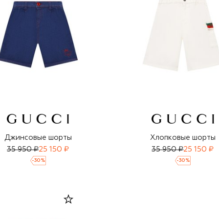
Джинсовые шорты
Хлопковые шорты
35 950 ₽
25 150 ₽
35 950 ₽
25 150 ₽
-
30
%
-
30
%