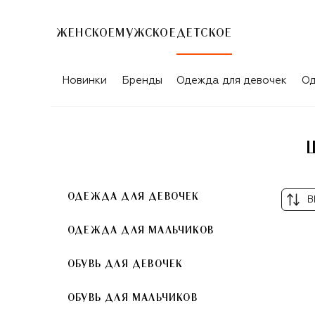
ЖЕНСКОЕ
МУЖСКОЕ
ДЕТСКОЕ
ШОРТЫ ДЛЯ НОВОРОЖДЕННЫХ GUC
Новинки
Бренды
Одежда для девочек
Од
ОДЕЖДА ДЛЯ ДЕВОЧЕК
В
ОДЕЖДА ДЛЯ МАЛЬЧИКОВ
ОБУВЬ ДЛЯ ДЕВОЧЕК
ОБУВЬ ДЛЯ МАЛЬЧИКОВ