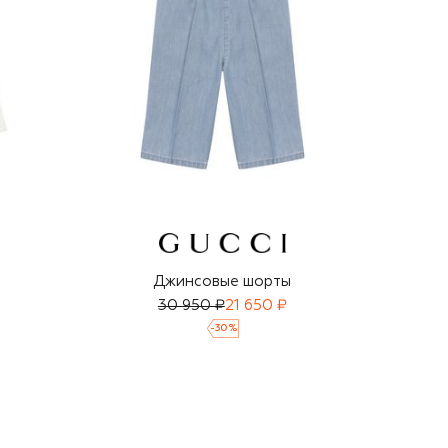
Джинсовые шорты
30 950 ₽
21 650 ₽
-
30
%