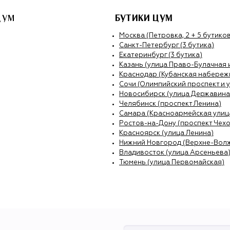
ЦУМ
БУТИКИ ЦУМ
Москва (Петровка, 2 + 5 бутиков
Санкт-Петербург (3 бутика)
Екатеринбург (3 бутика)
Казань (улица Право-Булачная 
Краснодар (Кубанская набережн
Сочи (Олимпийский проспект и 
Новосибирск (улица Державина
Челябинск (проспект Ленина)
Самара (Красноармейская улиц
Ростов-на-Дону (проспект Чехо
Красноярск (улица Ленина)
Нижний Новгород (Верхне-Вол
Владивосток (улица Арсеньева
Тюмень (улица Первомайская)