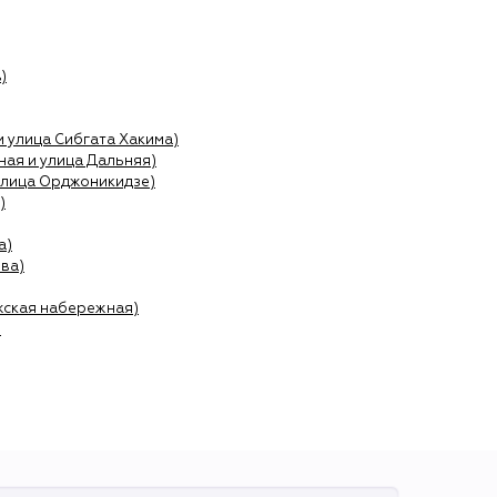
)
и улица Сибгата Хакима)
ая и улица Дальняя)
улица Орджоникидзе)
)
а)
ва)
жская набережная)
)