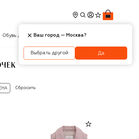
Ваш город —
Москва
?
Обувь для мальчиков
Игрушки
Аксесcуары
Выбрать другой
Да
ОЧЕК
Сбросить
ЕНА