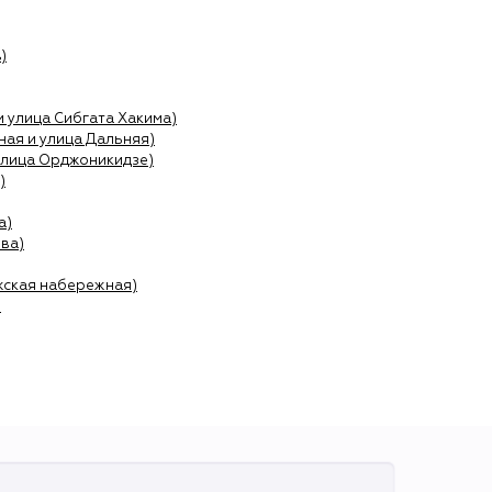
)
и улица Сибгата Хакима)
ая и улица Дальняя)
улица Орджоникидзе)
)
а)
ва)
жская набережная)
)