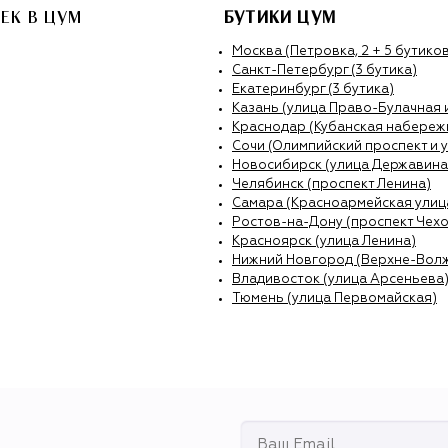
ЧЕК
В ЦУМ
БУТИКИ ЦУМ
Москва (Петровка, 2 + 5 бутиков
Санкт-Петербург (3 бутика)
Екатеринбург (3 бутика)
Казань (улица Право-Булачная 
Краснодар (Кубанская набережн
Сочи (Олимпийский проспект и 
Новосибирск (улица Державина
Челябинск (проспект Ленина)
Самара (Красноармейская улиц
Ростов-на-Дону (проспект Чехо
Красноярск (улица Ленина)
Нижний Новгород (Верхне-Вол
Владивосток (улица Арсеньева
Тюмень (улица Первомайская)