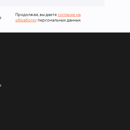
Продолжая, вы даете
согласие на
е
обработку
персональных данных
а