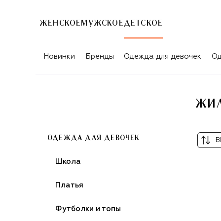
ЖЕНСКОЕ
МУЖСКОЕ
ДЕТСКОЕ
ЖИЛЕТЫ BRUNELLO CUCINELLI ДЛЯ 
Новинки
Бренды
Одежда для девочек
Од
ЖИЛ
ОДЕЖДА ДЛЯ ДЕВОЧЕК
В
Школа
Платья
Футболки и топы