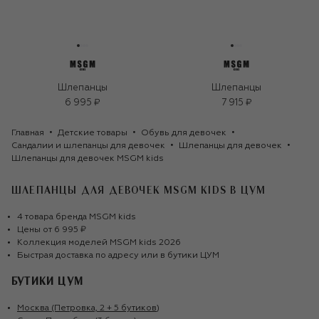
Шлепанцы
Шлепанцы
6 995 ₽
7 915 ₽
Главная
Детские товары
Обувь для девочек
Сандалии и шлепанцы для девочек
Шлепанцы для девочек
Шлепанцы для девочек MSGM kids
ШЛЕПАНЦЫ ДЛЯ ДЕВОЧЕК MSGM KIDS
В ЦУМ
4
товара
бренда
MSGM kids
Цены от
6 995 ₽
Коллекция моделей
MSGM kids
2026
Быстрая доставка по адресу или в бутики ЦУМ
БУТИКИ ЦУМ
Москва (Петровка, 2 + 5 бутиков)