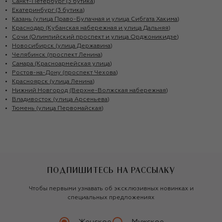
Санкт-Петербург (3 бутика)
Екатеринбург (3 бутика)
Казань (улица Право-Булачная и улица Сибгата Хакима)
Краснодар (Кубанская набережная и улица Дальняя)
Сочи (Олимпийский проспект и улица Орджоникидзе)
Новосибирск (улица Державина)
Челябинск (проспект Ленина)
Самара (Красноармейская улица)
Ростов-на-Дону (проспект Чехова)
Красноярск (улица Ленина)
Нижний Новгород (Верхне-Волжская набережная)
Владивосток (улица Арсеньева)
Тюмень (улица Первомайская)
ПОДПИШИТЕСЬ НА РАССЫЛКУ
Чтобы первыми узнавать об эксклюзивных новинках и
специальных предложениях