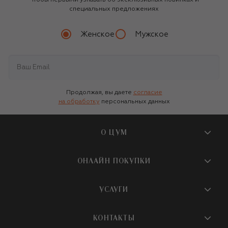
Чтобы первыми узнавать об эксклюзивных новинках и
специальных предложениях
Женское
Мужское
Продолжая, вы даете
согласие
на обработку
персональных данных
О ЦУМ
О магазине
ОНЛАЙН ПОКУПКИ
Новости и события
Вопросы и ответы
УСЛУГИ
Бутики и ПВЗ ЦУМ
Мобильное приложение
Контакты
Шопинг-сервисы
КОНТАКТЫ
Доставка
Наша история