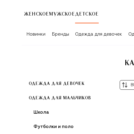
ЖЕНСКОЕ
МУЖСКОЕ
ДЕТСКОЕ
КАРДИГАНЫ ДЛЯ МАЛЬЧИКОВ MSGM 
Новинки
Бренды
Одежда для девочек
Од
К
ОДЕЖДА ДЛЯ ДЕВОЧЕК
В
ОДЕЖДА ДЛЯ МАЛЬЧИКОВ
Школа
Футболки и поло