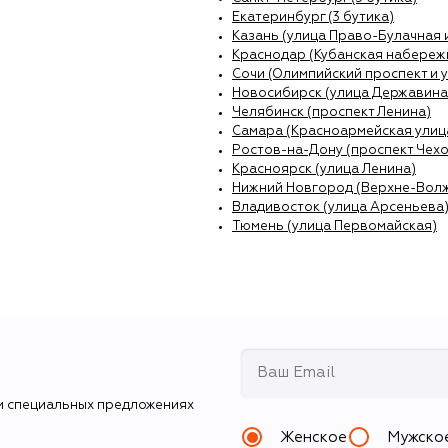
Екатеринбург (3 бутика)
Казань (улица Право-Булачная 
Краснодар (Кубанская набережн
Сочи (Олимпийский проспект и 
Новосибирск (улица Державина
Челябинск (проспект Ленина)
Самара (Красноармейская улиц
Ростов-на-Дону (проспект Чехо
Красноярск (улица Ленина)
Нижний Новгород (Верхне-Вол
Владивосток (улица Арсеньева
Тюмень (улица Первомайская)
и специальных предложениях
Женское
Мужско