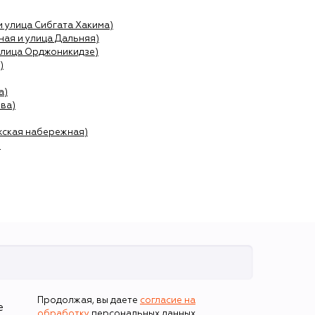
и улица Сибгата Хакима)
ая и улица Дальняя)
улица Орджоникидзе)
)
а)
ва)
жская набережная)
)
Продолжая, вы даете
согласие на
е
обработку
персональных данных