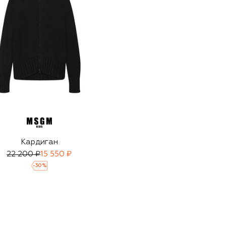
Кардиган
22 200 ₽
15 550 ₽
-
30
%