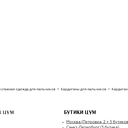
котажная одежда для мальчиков
Кардиганы для мальчиков
Кардиган
В ЦУМ
БУТИКИ ЦУМ
Москва (Петровка, 2 + 5 бутиков
Санкт-Петербург (3 бутика)