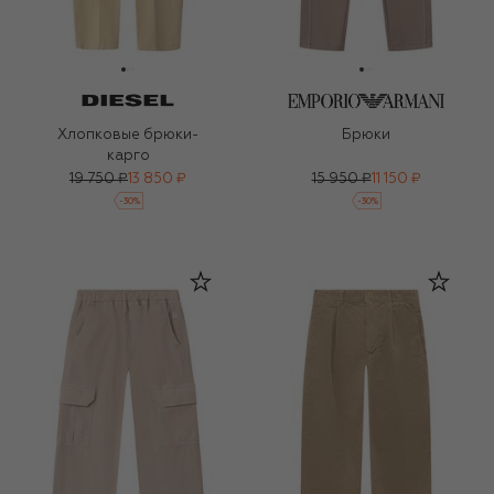
Хлопковые брюки-
Брюки
карго
19 750 ₽
13 850 ₽
15 950 ₽
11 150 ₽
-
30
%
-
30
%