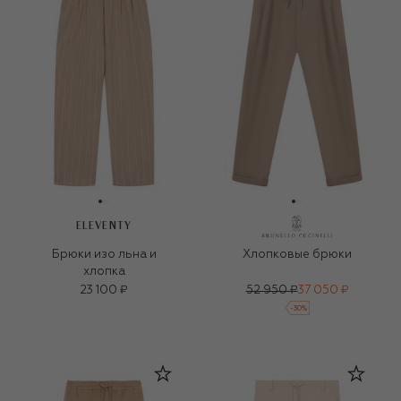
ELEVENTY
Брюки изо льна и
Хлопковые брюки
хлопка
23 100 ₽
52 950 ₽
37 050 ₽
-
30
%