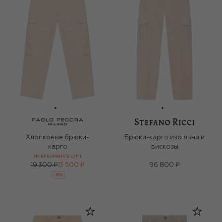
Хлопковые брюки-
Брюки-карго изо льна и
карго
вискозы
ЭКСКЛЮЗИВНО В ЦУМЕ
19 300 ₽
13 500 ₽
96 800 ₽
-
30
%