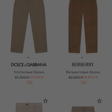
Хлопковые брюки
Вельветовые брюки
35 700 ₽
24 950 ₽
42 650 ₽
29 850 ₽
-
30
%
-
30
%