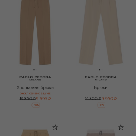
Хлопковые брюки
Брюки
ЭКСКЛЮЗИВНО В ЦУМЕ
13 850 ₽
9 695 ₽
14 300 ₽
9 950 ₽
-
30
%
-
30
%