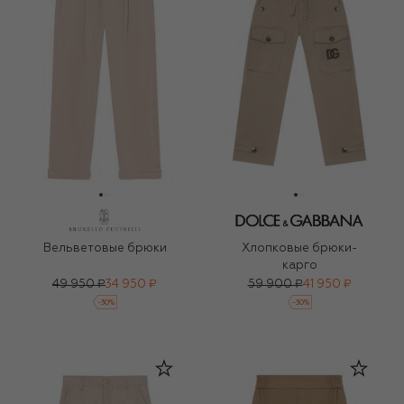
Вельветовые брюки
Хлопковые брюки-
карго
49 950 ₽
34 950 ₽
59 900 ₽
41 950 ₽
-
30
%
-
30
%