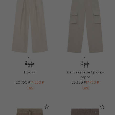
Брюки
Вельветовые брюки-
карго
20 750 ₽
14 550 ₽
25 350 ₽
17 750 ₽
-
30
%
-
30
%