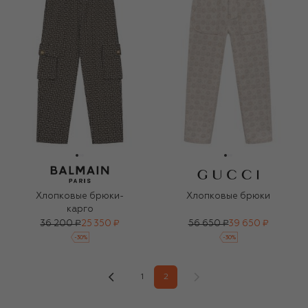
Хлопковые брюки-
Хлопковые брюки
карго
36 200 ₽
25 350 ₽
56 650 ₽
39 650 ₽
-
30
%
-
30
%
1
2