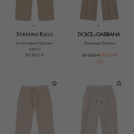
Хлопковые брюки-
Льняные брюки
карго
66 800 ₽
55 200 ₽
38 650 ₽
-
30
%