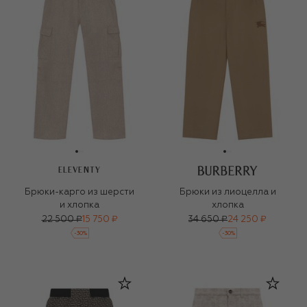
ELEVENTY
Брюки-карго из шерсти
Брюки из лиоцелла и
и хлопка
хлопка
22 500 ₽
15 750 ₽
34 650 ₽
24 250 ₽
-
30
%
-
30
%