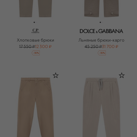
Хлопковые брюки
Льняные брюки-карго
17 550 ₽
12 300 ₽
45 250 ₽
31 700 ₽
-
30
%
-
30
%