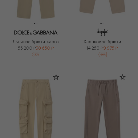
Льняные брюки-карго
Хлопковые брюки
55 200 ₽
38 650 ₽
14 250 ₽
9 975 ₽
-
30
%
-
30
%