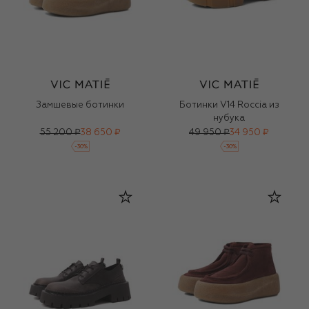
Замшевые ботинки
Ботинки V14 Roccia из
нубука
55 200 ₽
38 650 ₽
49 950 ₽
34 950 ₽
-
30
%
-
30
%