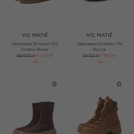
Замшевые ботинки G32
Замшевые ботинки V14
Ondina-Boxer
Roccia
48 600 ₽
34 000 ₽
54 150 ₽
37 900 ₽
-
30
%
-
30
%