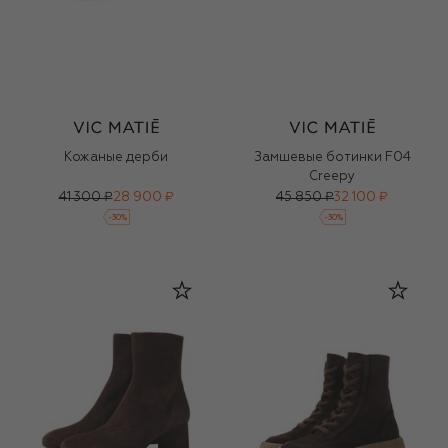
Кожаные дерби
Замшевые ботинки F04
Creepy
41 300 ₽
28 900 ₽
45 850 ₽
32 100 ₽
-
30
%
-
30
%