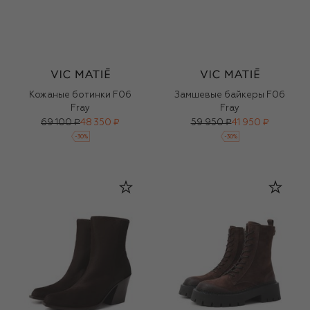
Кожаные ботинки F06
Замшевые байкеры F06
Fray
Fray
69 100 ₽
48 350 ₽
59 950 ₽
41 950 ₽
-
30
%
-
30
%