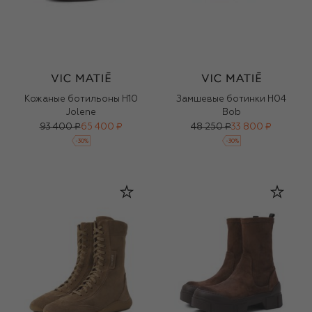
Кожаные ботильоны H10
Замшевые ботинки H04
Jolene
Bob
93 400 ₽
65 400 ₽
48 250 ₽
33 800 ₽
-
30
%
-
30
%