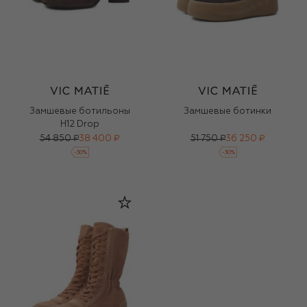
Замшевые ботильоны
Замшевые ботинки
H12 Drop
54 850 ₽
38 400 ₽
51 750 ₽
36 250 ₽
-
30
%
-
30
%