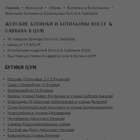
Главная
Женское
Обувь
Ботинки и ботильоны
Женские ботинки и ботильоны Dolce & Gabbana
ЖЕНСКИЕ БОТИНКИ И БОТИЛЬОНЫ DOLCE &
GABBANA
В ЦУМ
16
товаров
бренда
Dolce & Gabbana
Цены от
73 850 ₽
Коллекция моделей
Dolce & Gabbana
2026
Быстрая доставка по адресу или в бутики ЦУМ
БУТИКИ ЦУМ
Москва (Петровка, 2 + 5 бутиков)
Санкт-Петербург (3 бутика)
Екатеринбург (3 бутика)
Казань (улица Право-Булачная и улица Сибгата Хакима)
Краснодар (Кубанская набережная и улица Дальняя)
Сочи (Олимпийский проспект и улица Орджоникидзе)
Новосибирск (улица Державина)
Челябинск (проспект Ленина)
Самара (Красноармейская улица)
Ростов-на-Дону (проспект Чехова)
Красноярск (улица Ленина)