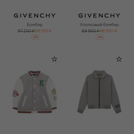
Бомбер
Хлопковый бомбер
97 250 ₽
68 100 ₽
69 950 ₽
48 950 ₽
-
30
%
-
30
%