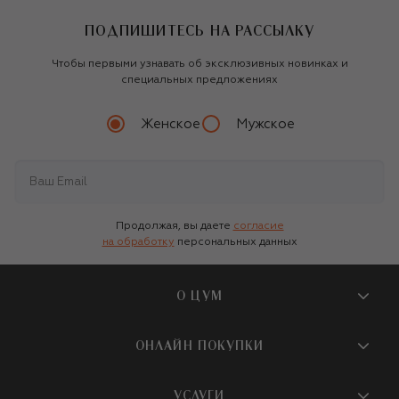
ПОДПИШИТЕСЬ НА РАССЫЛКУ
Чтобы первыми узнавать об эксклюзивных новинках и
специальных предложениях
Женское
Мужское
Продолжая, вы даете
согласие
на обработку
персональных данных
О ЦУМ
О магазине
ОНЛАЙН ПОКУПКИ
Новости и события
Вопросы и ответы
УСЛУГИ
Бутики и ПВЗ ЦУМ