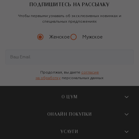
ПОДПИШИТЕСЬ НА РАССЫЛКУ
Чтобы первыми узнавать об эксклюзивных новинках и
специальных предложениях
Женское
Мужское
Продолжая, вы даете
согласие
на обработку
персональных данных
О ЦУМ
О магазине
ОНЛАЙН ПОКУПКИ
Новости и события
Вопросы и ответы
УСЛУГИ
Бутики и ПВЗ ЦУМ