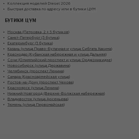
Коллекция моделей
Diesel
2026
Быстрая доставка по адресу или в бутики ЦУМ
БУТИКИ ЦУМ
Москва (Петровка, 2 + 5 бутиков)
Санкт-Петербург (3 бутика)
Екатеринбург (3 бутика)
Казань (улица Право-Булачная и улица Сибгата Хакима)
Краснодар (Кубанская набережная и улица Дальняя)
Сочи (Олимпийский проспект и улица Орджоникидзе)
Новосибирск (улица Державина)
Челябинск (проспект Ленина)
Самара (Красноармейская улица)
Ростов-на-Дону (проспект Чехова)
Красноярск (улица Ленина)
Нижний Новгород (Верхне-Волжская набережная)
Владивосток (улица Арсеньева)
Тюмень (улица Первомайская)