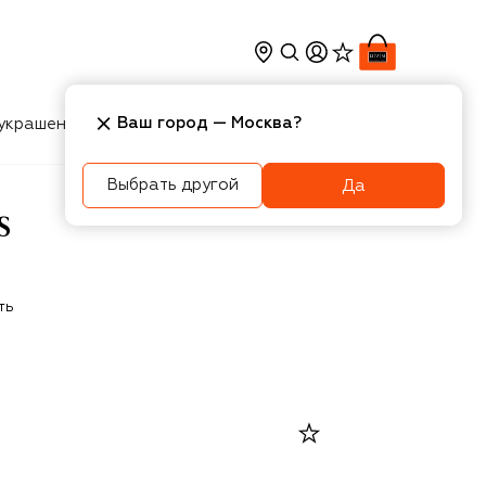
Ваш город —
Москва
?
украшения
Косметика
Интерьер
Новости
Выбрать другой
Да
S
ть