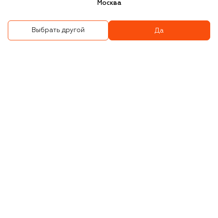
Москва
Выбрать другой
Да
Шерстяная шапка
Шерстяная шапка
5 715 ₽
7 350 ₽