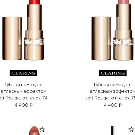
Губная помада с
Губная помада с
атласным эффектом
атласным эффекто
oli Rouge, оттенок 742
Joli Rouge, оттенок 
(3.5g)
(3,5g)
4 400 ₽
4 400 ₽