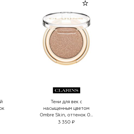
ей
Тени для век с
ок
насыщенным цветом
Ombre Skin, оттенок 03
(1,5g)
3 350 ₽