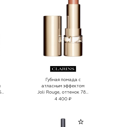
Губная помада с
м
атласным эффектом
750
Joli Rouge, оттенок 786
(3,5g)
4 400 ₽