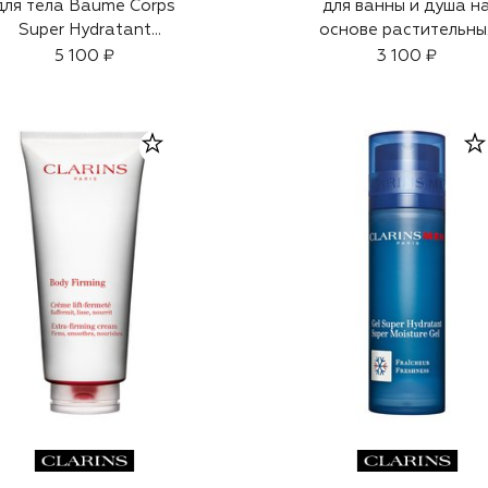
для тела Baume Corps
для ванны и душа н
Super Hydratant
основе растительны
(200ml)
экстрактов Tonic
5 100 ₽
3 100 ₽
(200ml)