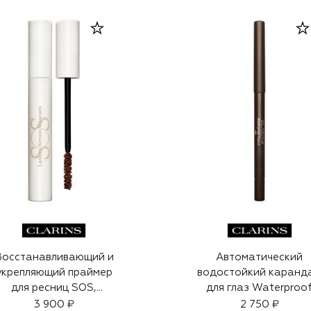
Восстанавливающий и
Автоматический
укрепляющий праймер
водостойкий каранд
для ресниц SOS,
для глаз Waterproo
оттенок Caramel (8ml)
Pencil, 02
3 900 ₽
2 750 ₽