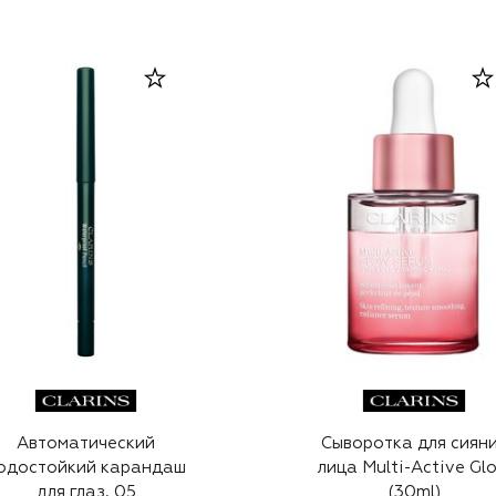
Автоматический
Сыворотка для сиян
одостойкий карандаш
лица Multi-Active Gl
для глаз, 05
(30ml)