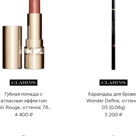
Губная помада с
Карандаш для бров
атласным эффектом
Wonder Define, оттен
oli Rouge, оттенок 789
03 (0,06g)
(3,5g)
4 400 ₽
3 200 ₽