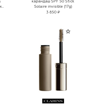
а
карандаш SPF 50 Stick
х
Solaire invisible (17g)
3 850 ₽