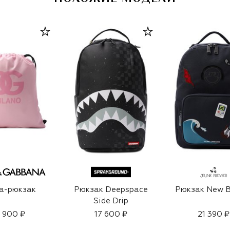
а-рюкзак
Рюкзак Deepspace
Рюкзак New B
Side Drip
 900 ₽
17 600 ₽
21 390 ₽