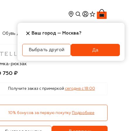
Ваш город —
Москва
?
Обувь для мальчиков
Игрушки
Аксесcуары
Выбрать другой
Да
ella McCartney
умка-рюкзак
0 750 ₽
Получите заказ с примеркой
сегодня c 18:00
10% бонусов за первую покупку
Подробнее