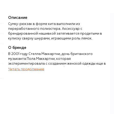
Описание
Сумку-рюкзак в форме кита выполнили из
переработанного полиэстера. Аксессуар с
брендированной нашивкой затягивается продетыми в
кулиску сверху шнурами, играющими роль лямок.
О бренде
В 2001 году Стелла Маккартни, дочь британского
музыканта Пола Маккартни, которая
экспериментировала с созданием женской одежды еще в
1990-х, основала свой именной бренд. Марка быстро
Читать продолжение
приобрела известность благодаря передовым идеям
основательницы: осознанному потреблению,
экологичному производству, а также полному отказу от
натурального меха, кожи, шелка, первичной шерсти и
кашемира. К 2020-м эти принципы стали стандартом для
мировой fashion-индустрии, а организация Greenpeace
назвала Stella McCartney самым экологичным брендом в
мире.