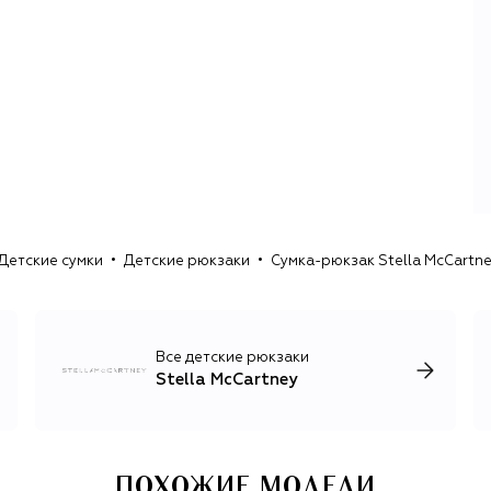
Наравне с высокими стандартами устойчивого
производства в Stella McCartney традиционно держат
высокую планку дизайна: в женской линии неизменно
обращают на себя внимание пальто и жакеты в духе
британской моды, женственные платья и обувь,
оригинальный трикотаж и деним, а также сумки из
экокожи во главе с многолетним бестселлером Falabella.
Кроме того, у бренда есть детская коллекция, известная
в первую очередь узнаваемыми авторскими принтами.
С 2004 года Стелла Маккартни плотно сотрудничает с
adidas — в коллаборации регулярно выходит женская
Детские сумки
Детские рюкзаки
Сумка-рюкзак Stella McCartn
спортивная одежда, обувь и аксессуары, выполненные
из устойчивых и инновационных материалов.
Все детские рюкзаки
Stella McCartney
ПОХОЖИЕ МОДЕЛИ