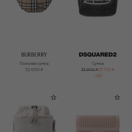
Поясная сумка
Сумка
52 000 ₽
33 900 ₽
23 750 ₽
-
30
%