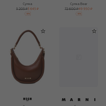
Сумка
Сумка Bear
5 205 ₽
3 645 ₽
72 600 ₽
49 950 ₽
-
30
%
-
30
%