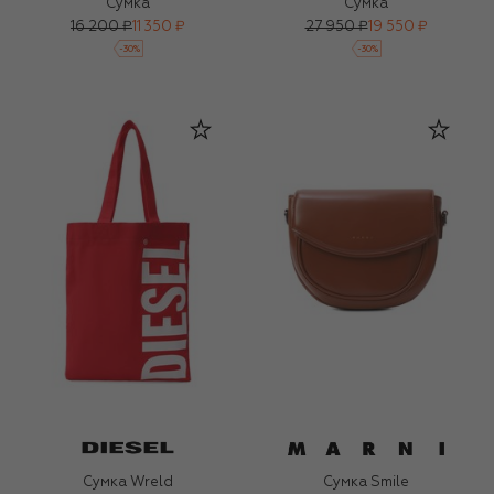
Сумка
Сумка
16 200 ₽
11 350 ₽
27 950 ₽
19 550 ₽
-
30
%
-
30
%
Сумка Wreld
Сумка Smile