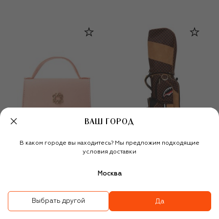
ВАШ ГОРОД
В каком городе вы находитесь? Мы предложим подходящие
условия доставки
ELIE SAAB JUNIOR
Москва
Сумка
Сумка для гольфа
Hennyville
Выбрать другой
Да
22 550 ₽
15 800 ₽
79 950 ₽
-
30
%