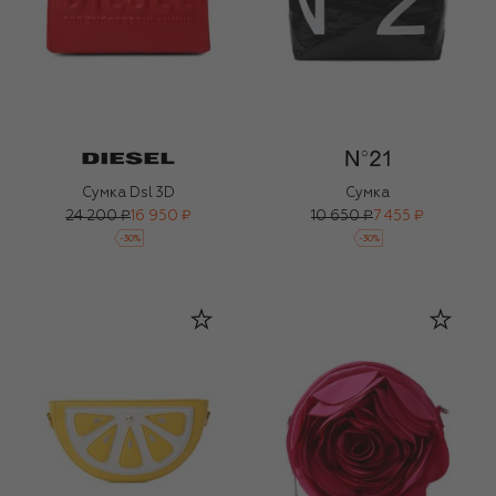
Сумка Dsl 3D
Сумка
24 200 ₽
16 950 ₽
10 650 ₽
7 455 ₽
-
30
%
-
30
%