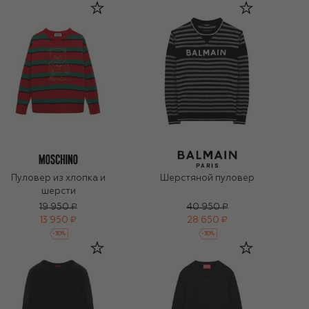
Пуловер из хлопка и
Шерстяной пуловер
шерсти
19 950 ₽
40 950 ₽
13 950 ₽
28 650 ₽
-
30
%
-
30
%