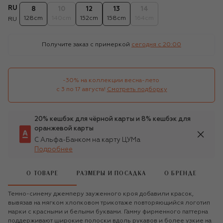
RU
8
10
12
13
14
128cm
140cm
152cm
158cm
164cm
RU
Получите заказ с примеркой
сегодня c 20:00
-30% на коллекции весна-лето 

с 3 по 17 августа!
Смотреть подборку
20% кешбэк для чёрной карты и 8% кешбэк для
оранжевой карты
С Альфа-Банком на карту ЦУМа
Подробнее
О ТОВАРЕ
РАЗМЕРЫ И ПОСАДКА
О БРЕНДЕ
Темно-синему джемперу зауженного кроя добавили красок,
вывязав на мягком хлопковом трикотаже повторяющийся логотип
марки с красными и белыми буквами. Гамму фирменного паттерна
поддерживают широкие полоски вдоль рукавов и более узкие на