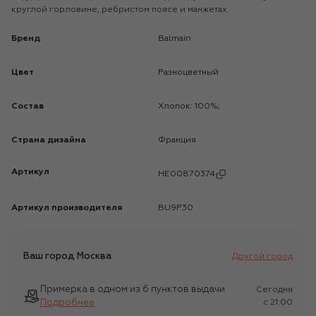
круглой горловине, ребристом поясе и манжетах.
Бренд
Balmain
Цвет
Разноцветный
Состав
Хлопок: 100%;
Страна дизайна
Франция
Артикул
HE00870374
Артикул производителя
BU9P30
Ваш город
Москва
Другой город
Примерка в одном из 6 пунктов выдачи
Сегодня
Подробнее
c 21:00