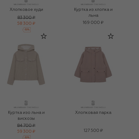
Хлопковое худи
Куртка из хлопка и
льна
83 300 ₽
169 000 ₽
58 300 ₽
-
30
%
Куртка изо льна и
Хлопковая парка
вискозы
84 700 ₽
127 500 ₽
59 300 ₽
-
30
%