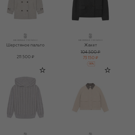
Шерстяное пальто
Жакет
104 500 ₽
211 500 ₽
73 150 ₽
-
30
%