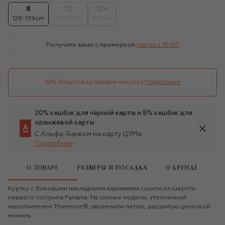
8
12
12+
128-139cm
152-157cm
158cm
Получите заказ с примеркой
завтра c 10:00
10% бонусов за первую покупку
Подробнее
20% кешбэк для чёрной карты и 8% кешбэк для
оранжевой карты
С Альфа-Банком на карту ЦУМа
Подробнее
О ТОВАРЕ
РАЗМЕРЫ И ПОСАДКА
О БРЕНДЕ
Куртку с боковыми накладными карманами сшили из шерсти
первого пострига Panama. На спинке модели, утепленной
наполнителем Thermore®, закрепили петлю, расшитую цепочкой
мониль.