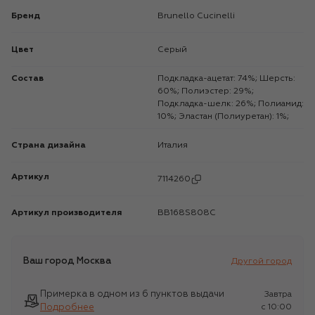
Бренд
Brunello Cucinelli
Цвет
Серый
Состав
Подкладка-ацетат: 74%; Шерсть:
60%; Полиэстер: 29%;
Подкладка-шелк: 26%; Полиамид:
10%; Эластан (Полиуретан): 1%;
Страна дизайна
Италия
Артикул
7114260
Артикул производителя
BB168S808C
Ваш город
Москва
Другой город
Примерка в одном из 6 пунктов выдачи
Завтра
Подробнее
c 10:00