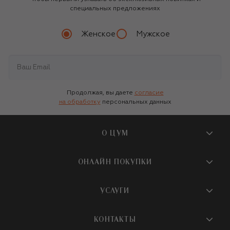
специальных предложениях
Женское
Мужское
Продолжая, вы даете
согласие
на обработку
персональных данных
О ЦУМ
О магазине
ОНЛАЙН ПОКУПКИ
Новости и события
Вопросы и ответы
УСЛУГИ
Бутики и ПВЗ ЦУМ
Мобильное приложение
Контакты
Шопинг-сервисы
КОНТАКТЫ
Доставка
Наша история